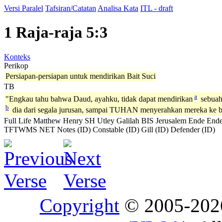
Versi Paralel
Tafsiran/Catatan
Analisa Kata
ITL - draft
1 Raja-raja 5:3
Konteks
Perikop
Persiapan-persiapan untuk mendirikan Bait Suci
TB
a
"Engkau tahu bahwa Daud, ayahku, tidak dapat mendirikan
sebuah
b
dia dari segala jurusan, sampai TUHAN menyerahkan mereka ke b
Full Life
Matthew Henry
SH
Utley
Galilah
BIS
Jerusalem
Ende
Ende
TFTWMS
NET Notes (ID)
Constable (ID)
Gill (ID)
Defender (ID)
Copyright
© 2005-20