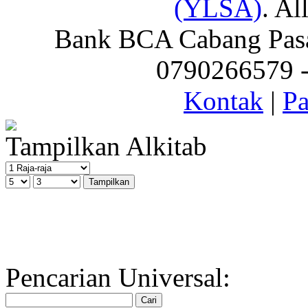
(YLSA)
. Al
Bank BCA Cabang Pasar
0790266579 - 
Kontak
|
Pa
Tampilkan Alkitab
Pencarian Universal: