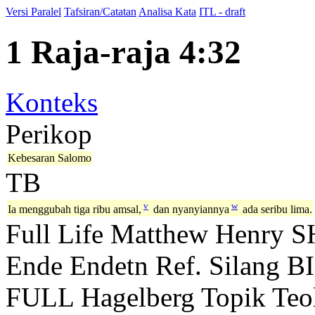
Versi Paralel
Tafsiran/Catatan
Analisa Kata
ITL - draft
1 Raja-raja 4:32
Konteks
Perikop
Kebesaran Salomo
TB
v
w
Ia menggubah tiga ribu amsal,
dan nyanyiannya
ada seribu lima.
Full Life
Matthew Henry
S
Ende
Endetn
Ref. Silang B
FULL
Hagelberg
Topik Teo