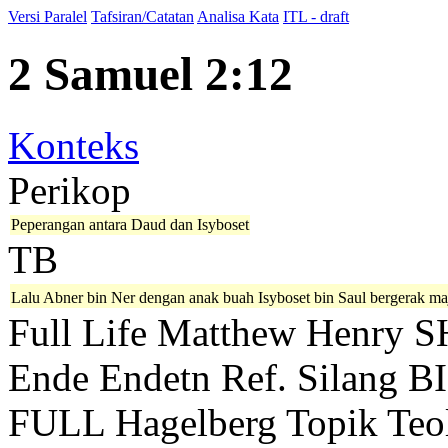
Versi Paralel
Tafsiran/Catatan
Analisa Kata
ITL - draft
2 Samuel 2:12
Konteks
Perikop
Peperangan antara Daud dan Isyboset
TB
Lalu Abner bin Ner dengan anak buah Isyboset bin Saul bergerak m
Full Life
Matthew Henry
S
Ende
Endetn
Ref. Silang B
FULL
Hagelberg
Topik Teo