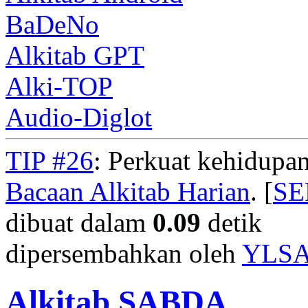
BaDeNo
Alkitab GPT
Alki-TOP
Audio-Diglot
TIP #26
: Perkuat kehidupan
Bacaan Alkitab Harian
. [
S
dibuat dalam
0.09
detik
dipersembahkan oleh
YLS
Alkitab SABDA