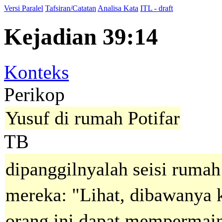
Versi Paralel
Tafsiran/Catatan
Analisa Kata
ITL - draft
Kejadian 39:14
Konteks
Perikop
Yusuf di rumah Potifar
TB
dipanggilnyalah seisi rumah
mereka: "Lihat, dibawanya k
orang ini dapat mempermain