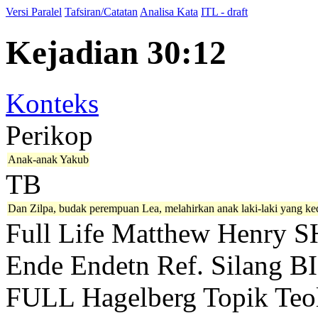
Versi Paralel
Tafsiran/Catatan
Analisa Kata
ITL - draft
Kejadian 30:12
Konteks
Perikop
Anak-anak Yakub
TB
Dan Zilpa, budak perempuan Lea, melahirkan anak laki-laki yang ke
Full Life
Matthew Henry
S
Ende
Endetn
Ref. Silang B
FULL
Hagelberg
Topik Teo