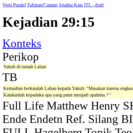
Versi Paralel
Tafsiran/Catatan
Analisa Kata
ITL - draft
Kejadian 29:15
Konteks
Perikop
Yakub di rumah Laban
TB
Kemudian berkatalah Laban kepada Yakub: "Masakan karena engkau
s
Katakanlah kepadaku apa yang patut menjadi upahmu.
"
Full Life
Matthew Henry
S
Ende
Endetn
Ref. Silang B
FULL
Hagelberg
Topik Teo