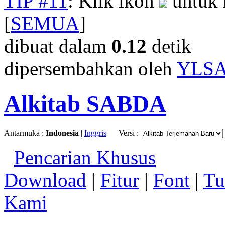
TIP #11
: Klik ikon
untuk 
[
SEMUA
]
dibuat dalam
0.12
detik
dipersembahkan oleh
YLS
Alkitab SABDA
Antarmuka :
Indonesia
|
Inggris
Versi :
Pencarian Khusus
Download
|
Fitur
|
Font
|
Tu
Kami