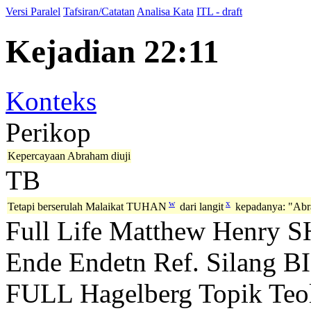
Versi Paralel
Tafsiran/Catatan
Analisa Kata
ITL - draft
Kejadian 22:11
Konteks
Perikop
Kepercayaan Abraham diuji
TB
w
x
Tetapi berserulah Malaikat TUHAN
dari langit
kepadanya: "Abr
Full Life
Matthew Henry
S
Ende
Endetn
Ref. Silang B
FULL
Hagelberg
Topik Teo