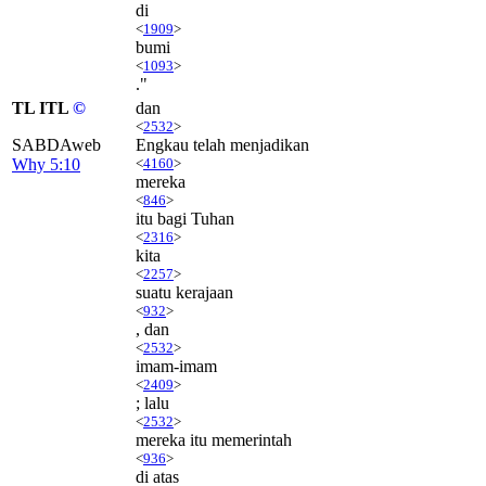
di
<
1909
>
bumi
<
1093
>
."
TL ITL
©
dan
<
2532
>
SABDAweb
Engkau telah menjadikan
Why 5:10
<
4160
>
mereka
<
846
>
itu bagi Tuhan
<
2316
>
kita
<
2257
>
suatu kerajaan
<
932
>
, dan
<
2532
>
imam-imam
<
2409
>
; lalu
<
2532
>
mereka itu memerintah
<
936
>
di atas