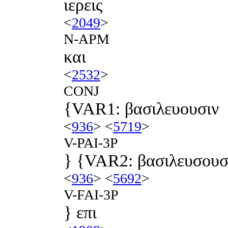
ιερεις
<
2049
>
N-APM
και
<
2532
>
CONJ
{VAR1: βασιλευουσιν
<
936
> <
5719
>
V-PAI-3P
} {VAR2: βασιλευσουσ
<
936
> <
5692
>
V-FAI-3P
} επι