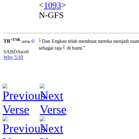
<
1093
>
N-GFS
+TSK
1
TB
©
Dan Engkau telah membuat mereka menjadi suatu
(1974)
2
sebagai raja
di bumi."
SABDAweb
Why 5:10