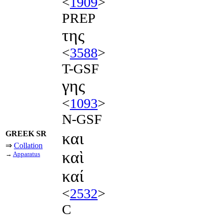
<
1909
>
PREP
της
<
3588
>
T-GSF
γης
<
1093
>
N-GSF
GREEK SR
και
⇒
Collation
καὶ
→
Apparatus
καί
<
2532
>
C