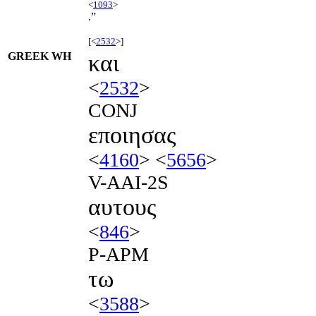
<
1093
>
.”
[<
2532
>]
GREEK WH
και
<
2532
>
CONJ
εποιησας
<
4160
> <
5656
>
V-AAI-2S
αυτους
<
846
>
P-APM
τω
<
3588
>