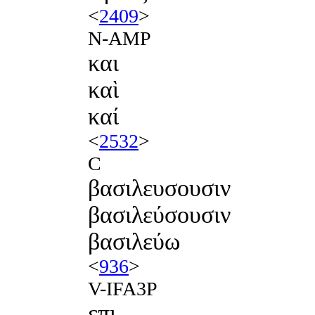
<
2409
>
N-AMP
και
καὶ
καί
<
2532
>
C
βασιλευσουσιν
βασιλεύσουσιν
βασιλεύω
<
936
>
V-IFA3P
επι