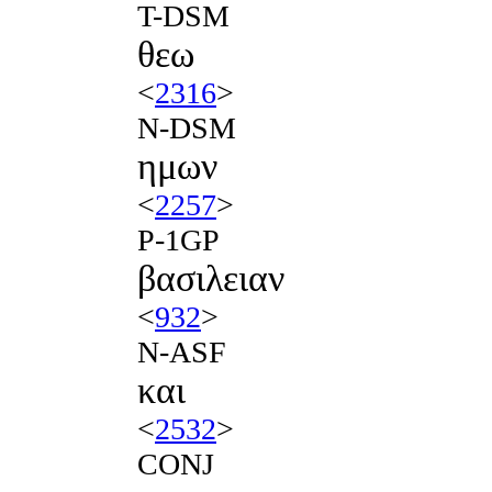
T-DSM
θεω
<
2316
>
N-DSM
ημων
<
2257
>
P-1GP
βασιλειαν
<
932
>
N-ASF
και
<
2532
>
CONJ