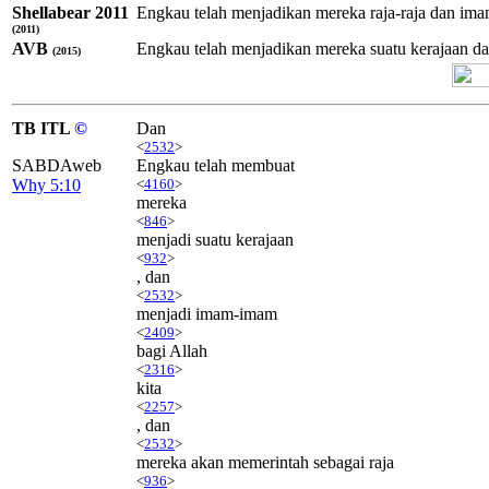
Shellabear 2011
Engkau telah menjadikan mereka raja-raja dan im
(2011)
AVB
Engkau telah menjadikan mereka suatu kerajaan d
(2015)
TB ITL
©
Dan
<
2532
>
SABDAweb
Engkau telah membuat
Why 5:10
<
4160
>
mereka
<
846
>
menjadi suatu kerajaan
<
932
>
, dan
<
2532
>
menjadi imam-imam
<
2409
>
bagi Allah
<
2316
>
kita
<
2257
>
, dan
<
2532
>
mereka akan memerintah sebagai raja
<
936
>