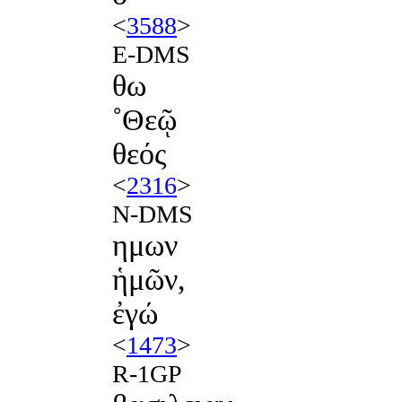
<
3588
>
E-DMS
θω
˚Θεῷ
θεός
<
2316
>
N-DMS
ημων
ἡμῶν,
ἐγώ
<
1473
>
R-1GP