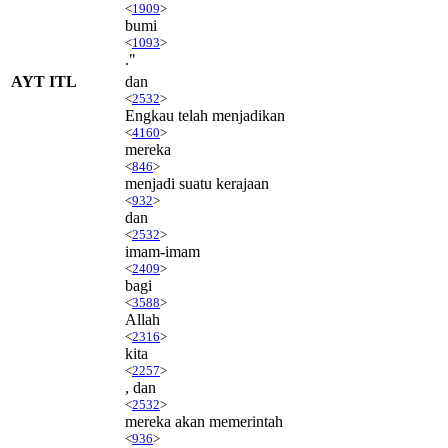
<
1909
>
bumi
<
1093
>
."
AYT ITL
dan
<
2532
>
Engkau telah menjadikan
<
4160
>
mereka
<
846
>
menjadi suatu kerajaan
<
932
>
dan
<
2532
>
imam-imam
<
2409
>
bagi
<
3588
>
Allah
<
2316
>
kita
<
2257
>
, dan
<
2532
>
mereka akan memerintah
<
936
>