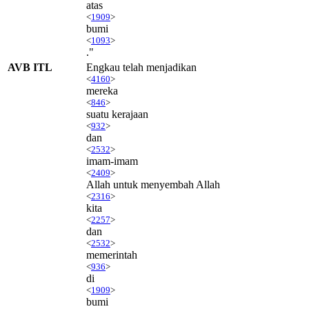
atas
<
1909
>
bumi
<
1093
>
."
AVB ITL
Engkau telah menjadikan
<
4160
>
mereka
<
846
>
suatu kerajaan
<
932
>
dan
<
2532
>
imam-imam
<
2409
>
Allah untuk menyembah Allah
<
2316
>
kita
<
2257
>
dan
<
2532
>
memerintah
<
936
>
di
<
1909
>
bumi