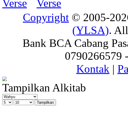
Copyright
© 2005-20
(YLSA)
. Al
Bank BCA Cabang Pasar
0790266579 - 
Kontak
|
Pa
Tampilkan Alkitab