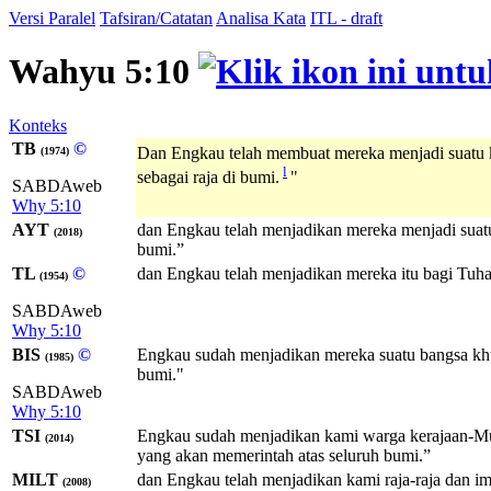
Versi Paralel
Tafsiran/Catatan
Analisa Kata
ITL - draft
Wahyu 5:10
Konteks
TB
©
Dan Engkau telah membuat mereka menjadi suatu 
(1974)
l
sebagai raja di bumi.
"
SABDAweb
Why 5:10
AYT
dan Engkau telah menjadikan mereka menjadi suat
(2018)
bumi.”
TL
©
dan Engkau telah menjadikan mereka itu bagi Tuhan
(1954)
SABDAweb
Why 5:10
BIS
©
Engkau sudah menjadikan mereka suatu bangsa khu
(1985)
bumi."
SABDAweb
Why 5:10
TSI
Engkau sudah menjadikan kami warga kerajaan-Mu
(2014)
yang akan memerintah atas seluruh bumi.”
MILT
dan Engkau telah menjadikan kami raja-raja dan 
(2008)