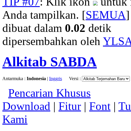
TIP #07
: Klik ikon
untuk 
Anda tampilkan. [
SEMUA
]
dibuat dalam
0.02
detik
dipersembahkan oleh
YLS
Alkitab SABDA
Antarmuka :
Indonesia
|
Inggris
Versi :
Pencarian Khusus
Download
|
Fitur
|
Font
|
Tu
Kami