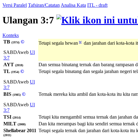
Versi Paralel
Tafsiran/Catatan
Analisa Kata
ITL - draft
Ulangan 3:7
Konteks
TB
©
w
Tetapi segala hewan
dan jarahan dari kota-kota it
(1974)
SABDAweb
Ul
3:7
AYT
Dan semua binatang ternak dan barang rampasan dari 
(2018)
TL
©
Tetapi segala binatang dan segala jarahan negeri tel
(1954)
SABDAweb
Ul
3:7
BIS
©
Ternak mereka kita ambil dan kota-kota itu kita ra
(1985)
SABDAweb
Ul
3:7
TSI
Tetapi kita mengambil semua ternak dan jarahan dari 
(2014)
MILT
Dan kita merampas bagi kita sendiri semua ternak 
(2008)
Shellabear 2011
Tetapi segala ternak dan jarahan dari kota-kota itu k
(2011)