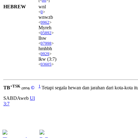
[<
00
>]
HEBREW
wnl
<
0
>
wnwzb
<
0962
>
Myreh
<
05892
>
llsw
<
07998
>
hmhbh
<
0929
>
lkw
(3:7)
<
03605
>
+TSK
1
TB
©
Tetapi segala hewan dan jarahan dari kota-kota itu
(1974)
SABDAweb
Ul
3:7