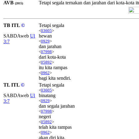
AVB
Tetapi segala ternakan dan jarahan dari kota-kota it
(2015)
TB ITL
©
Tetapi segala
<
03605
>
SABDAweb
Ul
hewan
3:7
<
0929
>
dan jarahan
<
07998
>
dari kota-kota
<
05892
>
itu kita rampas
<
0962
>
bagi kita sendiri.
TL ITL
©
Tetapi segala
<
03605
>
SABDAweb
Ul
binatang
3:7
<
0929
>
dan segala jarahan
<
07998
>
negeri
<
05892
>
telah kita rampas
<
0962
>
akan diri kita.