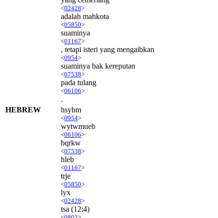
<
02428
>
adalah mahkota
<
05850
>
suaminya
<
01167
>
, tetapi isteri yang mengaibkan
<
0954
>
suaminya bak kereputan
<
07538
>
pada tulang
<
06106
>
.
HEBREW
hsybm
<
0954
>
wytwmueb
<
06106
>
bqrkw
<
07538
>
hleb
<
01167
>
trje
<
05850
>
lyx
<
02428
>
tsa
(12:4)
<
0802
>