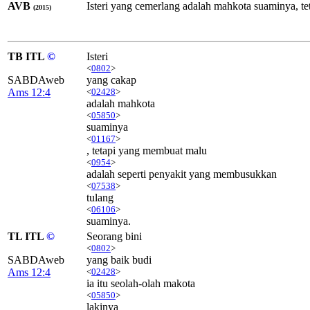
AVB
Isteri yang cemerlang adalah mahkota suaminya, te
(2015)
TB ITL
©
Isteri
<
0802
>
SABDAweb
yang cakap
Ams 12:4
<
02428
>
adalah mahkota
<
05850
>
suaminya
<
01167
>
, tetapi yang membuat malu
<
0954
>
adalah seperti penyakit yang membusukkan
<
07538
>
tulang
<
06106
>
suaminya.
TL ITL
©
Seorang bini
<
0802
>
SABDAweb
yang baik budi
Ams 12:4
<
02428
>
ia itu seolah-olah makota
<
05850
>
lakinya