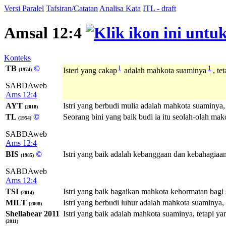
Versi Paralel
Tafsiran/Catatan
Analisa Kata
ITL - draft
Amsal 12:4
Konteks
TB
©
l
1
Isteri yang cakap
adalah mahkota suaminya
, t
(1974)
SABDAweb
Ams 12:4
AYT
Istri yang berbudi mulia adalah mahkota suaminya,
(2018)
TL
©
Seorang bini yang baik budi ia itu seolah-olah mako
(1954)
SABDAweb
Ams 12:4
BIS
©
Istri yang baik adalah kebanggaan dan kebahagiaa
(1985)
SABDAweb
Ams 12:4
TSI
Istri yang baik bagaikan mahkota kehormatan bagi 
(2014)
MILT
Istri yang berbudi luhur adalah mahkota suaminya
(2008)
Shellabear 2011
Istri yang baik adalah mahkota suaminya, tetapi 
(2011)