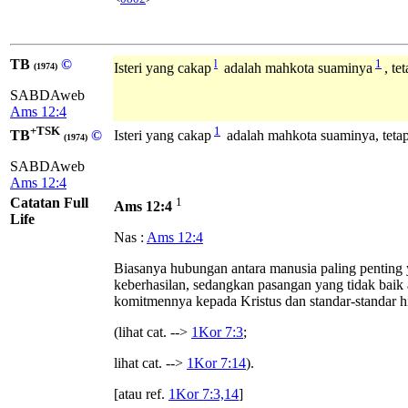
TB
©
l
1
Isteri yang cakap
adalah mahkota suaminya
, t
(1974)
SABDAweb
Ams 12:4
+TSK
1
TB
©
Isteri yang cakap
adalah mahkota suaminya, teta
(1974)
SABDAweb
Ams 12:4
Catatan Full
1
Ams 12:4
Life
Nas :
Ams 12:4
Biasanya hubungan antara manusia paling penting y
keberhasilan, sedangkan pasangan yang tidak bai
komitmennya kepada Kristus dan standar-standar h
(lihat cat. -->
1Kor 7:3
;
lihat cat. -->
1Kor 7:14
).
[atau ref.
1Kor 7:3,14
]