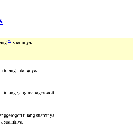
m
lang
suaminya.
.
am tulang-tulangnya.
it tulang yang menggerogoti.
menggerogoti tulang suaminya.
ng suaminya.