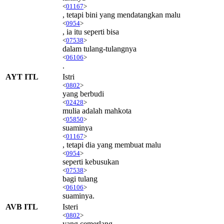
<
01167
>
, tetapi bini yang mendatangkan malu
<
0954
>
, ia itu seperti bisa
<
07538
>
dalam tulang-tulangnya
<
06106
>
.
AYT ITL
Istri
<
0802
>
yang berbudi
<
02428
>
mulia adalah mahkota
<
05850
>
suaminya
<
01167
>
, tetapi dia yang membuat malu
<
0954
>
seperti kebusukan
<
07538
>
bagi tulang
<
06106
>
suaminya.
AVB ITL
Isteri
<
0802
>
yang cemerlang