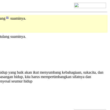
[+] Bhs. Inggris
m
lang
suaminya.
tulang suaminya.
 hidup yang baik akan ikut menyumbang kebahagiaan, sukacita, dan
asangan hidup, kita harus mempertimbangkan sifatnya dan
enyesal seumur hidup