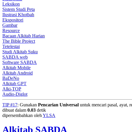
Leksikon
Sistem Studi Peta
Ilustrasi Khotbah
Ekspositori
Gambar
Resource
Bacaan Alkitab Harian
The Bible Project
Tetelestai
Studi Alkitab Suku
SABDA web
Software SABDA
Alkitab Mobile
Alkitab Android
BaDeNo
Alkitab GPT
Alki-TOP
Audio-Diglot
TIP #17
: Gunakan
Pencarian Universal
untuk mencari pasal, ayat, re
dibuat dalam
0.03
detik
dipersembahkan oleh
YLSA
Alkitab SABDA