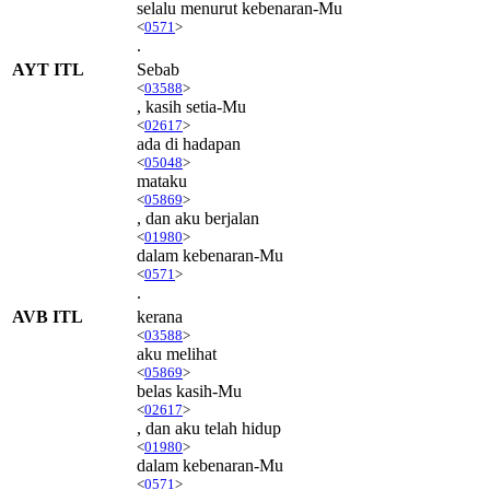
selalu menurut kebenaran-Mu
<
0571
>
.
AYT ITL
Sebab
<
03588
>
, kasih setia-Mu
<
02617
>
ada di hadapan
<
05048
>
mataku
<
05869
>
, dan aku berjalan
<
01980
>
dalam kebenaran-Mu
<
0571
>
.
AVB ITL
kerana
<
03588
>
aku melihat
<
05869
>
belas kasih-Mu
<
02617
>
, dan aku telah hidup
<
01980
>
dalam kebenaran-Mu
<
0571
>