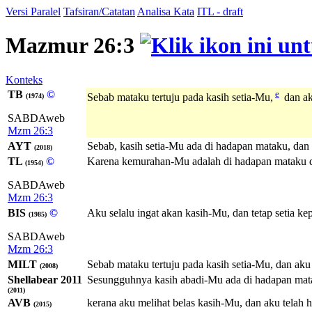
Versi Paralel
Tafsiran/Catatan
Analisa Kata
ITL - draft
Mazmur 26:3
Konteks
TB
©
e
Sebab mataku tertuju pada kasih setia-Mu,
dan ak
(1974)
SABDAweb
Mzm 26:3
AYT
Sebab, kasih setia-Mu ada di hadapan mataku, dan
(2018)
TL
©
Karena kemurahan-Mu adalah di hadapan mataku d
(1954)
SABDAweb
Mzm 26:3
BIS
©
Aku selalu ingat akan kasih-Mu, dan tetap setia k
(1985)
SABDAweb
Mzm 26:3
MILT
Sebab mataku tertuju pada kasih setia-Mu, dan aku
(2008)
Shellabear 2011
Sesungguhnya kasih abadi-Mu ada di hadapan mat
(2011)
AVB
kerana aku melihat belas kasih-Mu, dan aku telah
(2015)