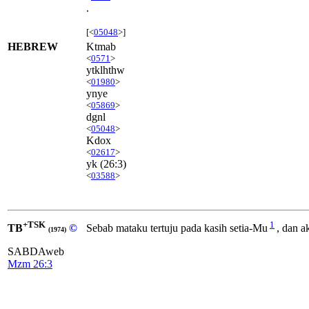
.
[<
05048
>]
HEBREW
Ktmab
<
0571
>
ytklhthw
<
01980
>
ynye
<
05869
>
dgnl
<
05048
>
Kdox
<
02617
>
yk
(26:3)
<
03588
>
+TSK
1
TB
©
Sebab mataku tertuju pada kasih setia-Mu
, dan a
(1974)
SABDAweb
Mzm 26:3