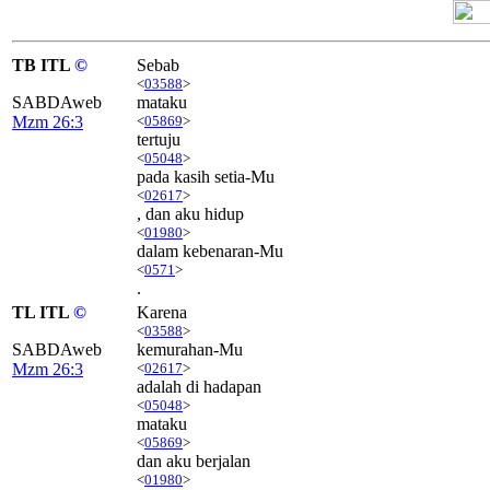
TB ITL
©
Sebab
<
03588
>
SABDAweb
mataku
Mzm 26:3
<
05869
>
tertuju
<
05048
>
pada kasih setia-Mu
<
02617
>
, dan aku hidup
<
01980
>
dalam kebenaran-Mu
<
0571
>
.
TL ITL
©
Karena
<
03588
>
SABDAweb
kemurahan-Mu
Mzm 26:3
<
02617
>
adalah di hadapan
<
05048
>
mataku
<
05869
>
dan aku berjalan
<
01980
>