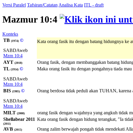
Versi Paralel
Tafsiran/Catatan
Analisa Kata
ITL - draft
Mazmur 10:4
Konteks
TB
©
Kata orang fasik itu dengan batang hidungnya ke a
(1974)
SABDAweb
Mzm 10:4
AYT
Orang fasik, dengan membanggakan batang hidungny
(2018)
TL
©
Maka orang fasik itu dengan pongahnya tiada mau 
(1954)
SABDAweb
Mzm 10:4
BIS
©
Orang berdosa tidak peduli akan TUHAN, karena an
(1985)
SABDAweb
Mzm 10:4
MILT
orang fasik dengan wajahnya yang angkuh tidak m
(2008)
Shellabear 2011
Kata orang fasik dengan hidung terangkat, "Ia tid
(2011)
AVB
Orang zalim berwajah pongah tidak mendekati Alla
(2015)