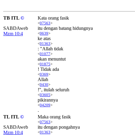
TB ITL
©
Kata orang fasik
<
07563
>
SABDAweb
itu dengan batang hidungnya
Mzm 10:4
<
0639
>
ke atas
<
01363
>
: "Allah tidak
<
01077
>
akan menuntut
<
01875
>
! Tidak ada
<
0369
>
Allah
<
0430
>
!", itulah seluruh
<
03605
>
pikirannya
<
04209
>
.
TL ITL
©
Maka orang fasik
<
07563
>
SABDAweb
itu dengan pongahnya
Mzm 10:4
<
01363
>