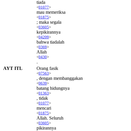
tiada
<
01077
>
mau memeriksa
<
01875
>
; maka segala
<
03605
>
kepikirannya
<
04209
>
bahwa tiadalah
<
0369
>
Allah
<
0430
>
.
AYT ITL
Orang fasik
<
07563
>
, dengan membanggakan
<
0639
>
batang hidungnya
<
01363
>
, tidak
<
01077
>
mencari
<
01875
>
Allah. Seluruh
<
03605
>
pikirannya