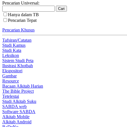
Pencarian Universal:
Hanya dalam TB
Pencarian Tepat
Pencarian Khusus
Tafsiran/Catatan
Studi Kamus
Studi Kata
Leksikon
Sistem Studi Peta
Ilustrasi Khotbah
Ekspositori
Gambar
Resource
Bacaan Alkitab Harian
The Bible Project
Tetelestai
Studi Alkitab Suku
SABDA web
Software SABDA
Alkitab Mobile
Alkitab Android
BaDeNo