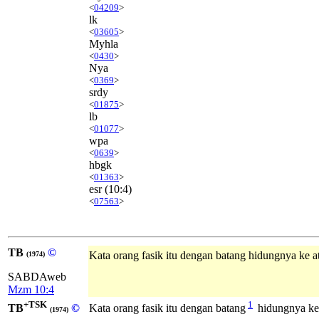
<
04209
>
lk
<
03605
>
Myhla
<
0430
>
Nya
<
0369
>
srdy
<
01875
>
lb
<
01077
>
wpa
<
0639
>
hbgk
<
01363
>
esr
(10:4)
<
07563
>
TB
©
Kata orang fasik itu dengan batang hidungnya ke a
(1974)
SABDAweb
Mzm 10:4
+TSK
1
TB
©
Kata orang fasik itu dengan batang
hidungnya ke 
(1974)