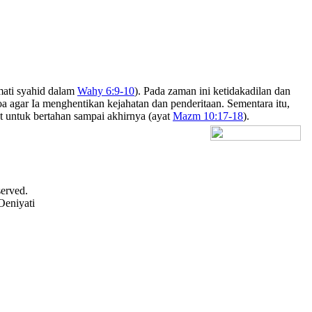
mati syahid dalam
Wahy 6:9-10
). Pada zaman ini ketidakadilan dan
oa agar Ia menghentikan kejahatan dan penderitaan. Sementara itu,
t untuk bertahan sampai akhirnya (ayat
Mazm 10:17-18
).
[+] Bhs. Inggris
served.
Oeniyati