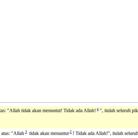
g
tas: "Allah tidak akan menuntut! Tidak ada Allah!
", itulah seluruh pi
3
2
atas: "Allah
tidak akan menuntut
! Tidak ada Allah!", itulah seluru