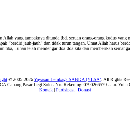
n Allah yang tampaknya ditunda (bd. seruan orang-orang kudus yang 
pak "berdiri jauh-jauh" dan tidak turun tangan. Umat Allah harus berd
elum tiba, Tuhan telah mendengar doa-doa kita dan memberikan semanga
ight
© 2005-2026
Yayasan Lembaga SABDA (YLSA)
. All Rights Re
A Cabang Pasar Legi Solo - No. Rekening: 0790266579 - a.n. Yulia 
Kontak
|
Partisipasi
|
Donasi