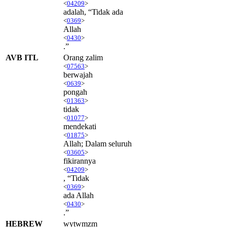
<
04209
>
adalah, “Tidak ada
<
0369
>
Allah
<
0430
>
.”
AVB ITL
Orang zalim
<
07563
>
berwajah
<
0639
>
pongah
<
01363
>
tidak
<
01077
>
mendekati
<
01875
>
Allah; Dalam seluruh
<
03605
>
fikirannya
<
04209
>
, “Tidak
<
0369
>
ada Allah
<
0430
>
.”
HEBREW
wytwmzm