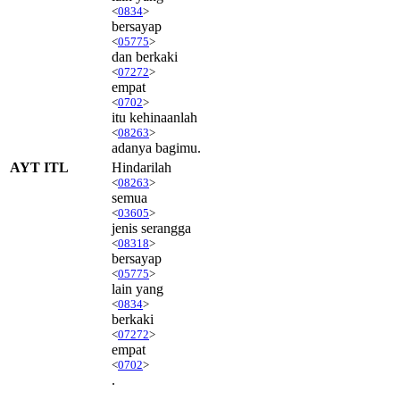
<
0834
>
bersayap
<
05775
>
dan berkaki
<
07272
>
empat
<
0702
>
itu kehinaanlah
<
08263
>
adanya bagimu.
AYT ITL
Hindarilah
<
08263
>
semua
<
03605
>
jenis serangga
<
08318
>
bersayap
<
05775
>
lain yang
<
0834
>
berkaki
<
07272
>
empat
<
0702
>
.