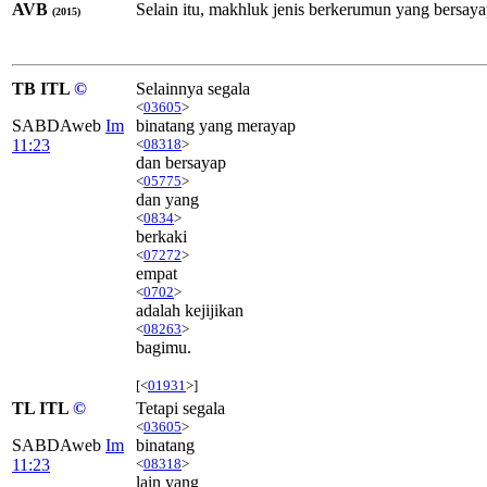
AVB
Selain itu, makhluk jenis berkerumun yang bersay
(2015)
TB ITL
©
Selainnya segala
<
03605
>
SABDAweb
Im
binatang yang merayap
11:23
<
08318
>
dan bersayap
<
05775
>
dan yang
<
0834
>
berkaki
<
07272
>
empat
<
0702
>
adalah kejijikan
<
08263
>
bagimu.
[<
01931
>]
TL ITL
©
Tetapi segala
<
03605
>
SABDAweb
Im
binatang
11:23
<
08318
>
lain yang