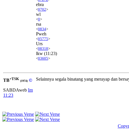
ebra
<
0702
>
wl
<
0
>
rsa
<
0834
>
Pweh
<
05775
>
Urs
<
08318
>
lkw
(11:23)
<
03605
>
+TSK
Selainnya segala binatang yang merayap dan bersa
TB
©
(1974)
SABDAweb
Im
11:23
Copyr