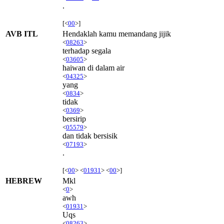
.
[<
00
>]
AVB ITL
Hendaklah kamu memandang jijik
<
08263
>
terhadap segala
<
03605
>
haiwan di dalam air
<
04325
>
yang
<
0834
>
tidak
<
0369
>
bersirip
<
05579
>
dan tidak bersisik
<
07193
>
.
[<
00
> <
01931
> <
00
>]
HEBREW
Mkl
<
0
>
awh
<
01931
>
Uqs
<
08263
>