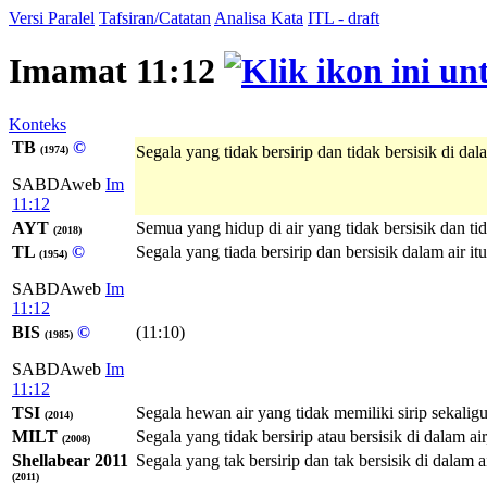
Versi Paralel
Tafsiran/Catatan
Analisa Kata
ITL - draft
Imamat 11:12
Konteks
TB
©
Segala yang tidak bersirip dan tidak bersisik di dal
(1974)
SABDAweb
Im
11:12
AYT
Semua yang hidup di air yang tidak bersisik dan tid
(2018)
TL
©
Segala yang tiada bersirip dan bersisik dalam air 
(1954)
SABDAweb
Im
11:12
BIS
©
(11:10)
(1985)
SABDAweb
Im
11:12
TSI
Segala hewan air yang tidak memiliki sirip sekaligu
(2014)
MILT
Segala yang tidak bersirip atau bersisik di dalam air
(2008)
Shellabear 2011
Segala yang tak bersirip dan tak bersisik di dalam
(2011)