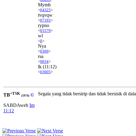
Mymb
<
04325
>
tvqvqw
<
07193
>
rypno
<
05579
>
wl
<
0
>
Nya
<
0369
>
rsa
<
0834
>
lk
(11:12)
<
03605
>
+TSK
Segala yang tidak bersirip dan tidak bersisik di dal
TB
©
(1974)
SABDAweb
Im
11:12