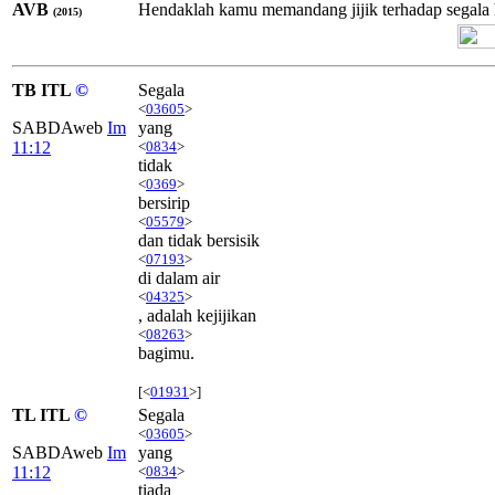
AVB
Hendaklah kamu memandang jijik terhadap segala ha
(2015)
TB ITL
©
Segala
<
03605
>
SABDAweb
Im
yang
11:12
<
0834
>
tidak
<
0369
>
bersirip
<
05579
>
dan tidak bersisik
<
07193
>
di dalam air
<
04325
>
, adalah kejijikan
<
08263
>
bagimu.
[<
01931
>]
TL ITL
©
Segala
<
03605
>
SABDAweb
Im
yang
11:12
<
0834
>
tiada