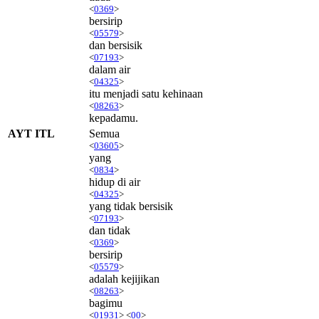
<
0369
>
bersirip
<
05579
>
dan bersisik
<
07193
>
dalam air
<
04325
>
itu menjadi satu kehinaan
<
08263
>
kepadamu.
AYT ITL
Semua
<
03605
>
yang
<
0834
>
hidup di air
<
04325
>
yang tidak bersisik
<
07193
>
dan tidak
<
0369
>
bersirip
<
05579
>
adalah kejijikan
<
08263
>
bagimu
<
01931
> <
00
>