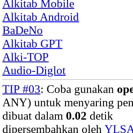
Alkitab Mobile
Alkitab Android
BaDeNo
Alkitab GPT
Alki-TOP
Audio-Diglot
TIP #03
: Coba gunakan
op
ANY) untuk menyaring penc
dibuat dalam
0.02
detik
dipersembahkan oleh
YLS