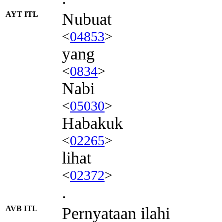
AYT ITL
Nubuat
<
04853
>
yang
<
0834
>
Nabi
<
05030
>
Habakuk
<
02265
>
lihat
<
02372
>
.
AVB ITL
Pernyataan ilahi