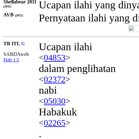
Shellabear 2011
Ucapan ilahi yang din
(2011)
AVB
Pernyataan ilahi yang 
(2015)
TB ITL
©
Ucapan ilahi
SABDAweb
<
04853
>
Hab 1:1
dalam penglihatan
<
02372
>
nabi
<
05030
>
Habakuk
<
02265
>
.