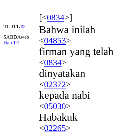
[<
0834
>]
TL ITL
©
Bahwa inilah
SABDAweb
<
04853
>
Hab 1:1
firman yang telah
<
0834
>
dinyatakan
<
02372
>
kepada nabi
<
05030
>
Habakuk
<
02265
>
.