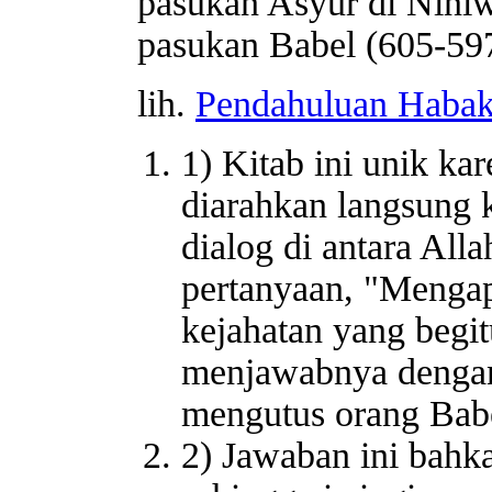
pasukan Asyur di Nini
pasukan Babel (605-59
lih.
Pendahuluan Haba
1) Kitab ini unik ka
diarahkan langsung k
dialog di antara Al
pertanyaan, "Mengapa
kejahatan yang begi
menjawabnya dengan
mengutus orang Bab
2) Jawaban ini bah