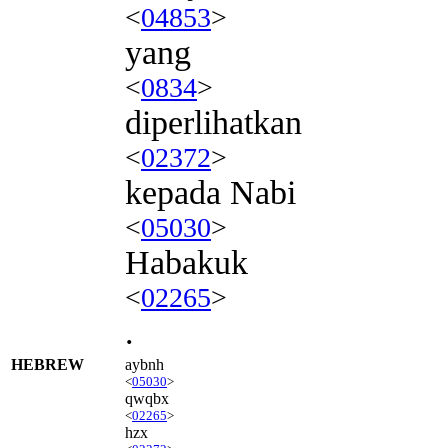
<
04853
>
yang
<
0834
>
diperlihatkan
<
02372
>
kepada Nabi
<
05030
>
Habakuk
<
02265
>
.
HEBREW
aybnh
<
05030
>
qwqbx
<
02265
>
hzx