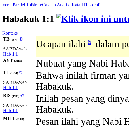
Versi Paralel
Tafsiran/Catatan
Analisa Kata
ITL - draft
Habakuk 1:1
Konteks
TB
©
a
(1974)
Ucapan ilahi
dalam pe
SABDAweb
Hab 1:1
AYT
Nubuat yang Nabi Haba
(2018)
TL
©
Bahwa inilah firman ya
(1954)
SABDAweb
Habakuk.
Hab 1:1
BIS
©
Inilah pesan yang din
(1985)
SABDAweb
Habakuk.
Hab 1:1
MILT
Pesan ilahi yang Nabi 
(2008)