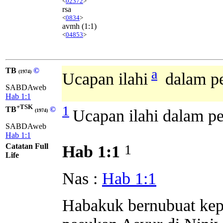
<
02372
>
rsa
<
0834
>
avmh
(1:1)
<
04853
>
TB
©
a
(1974)
Ucapan ilahi
dalam pe
SABDAweb
Hab 1:1
+TSK
1
TB
©
Ucapan ilahi dalam p
(1974)
SABDAweb
Hab 1:1
Catatan Full
1
Hab 1:1
Life
Nas :
Hab 1:1
Habakuk bernubuat kep