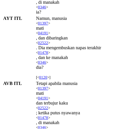
, di manakah
<
0346
>
ia?
AYT ITL
Namun, manusia
<
01397
>
mati
<
04191
>
, dan dibaringkan
<
02522
>
. Dia mengembuskan napas terakhir
<
01478
>
, dan ke manakah
<
0346
>
dia?
[<
0120
>]
AVB ITL
Tetapi apabila manusia
<
01397
>
mati
<
04191
>
dan terbujur kaku
<
02522
>
; ketika putus nyawanya
<
01478
>
, di manakah
<
0346
>