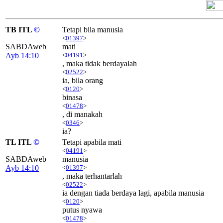
TB ITL
©
Tetapi bila manusia
<
01397
>
SABDAweb
mati
Ayb 14:10
<
04191
>
, maka tidak berdayalah
<
02522
>
ia, bila orang
<
0120
>
binasa
<
01478
>
, di manakah
<
0346
>
ia?
TL ITL
©
Tetapi apabila mati
<
04191
>
SABDAweb
manusia
Ayb 14:10
<
01397
>
, maka terhantarlah
<
02522
>
ia dengan tiada berdaya lagi, apabila manusia
<
0120
>
putus nyawa
<
01478
>