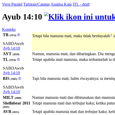
Versi Paralel
Tafsiran/Catatan
Analisa Kata
ITL - draft
Ayub 14:10
Konteks
TB
©
r
Tetapi bila manusia mati, maka tidak berdayalah
i
(1974)
SABDAweb
Ayb 14:10
AYT
Namun, manusia mati, dan dibaringkan. Dia menge
(2018)
TL
©
Tetapi apabila mati manusia, maka terhantarlah ia 
(1954)
SABDAweb
Ayb 14:10
BIS
©
Tapi bila manusia mati, habis riwayatnya; ia menin
(1985)
SABDAweb
Ayb 14:10
MILT
Namun manusia mati dan dibinasakan dan manusia
(2008)
Shellabear 2011
Tetapi manusia mati dan terbujur kaku; ketika put
(2011)
AVB
Tetapi apabila manusia mati dan terbujur kaku; ke
(2015)