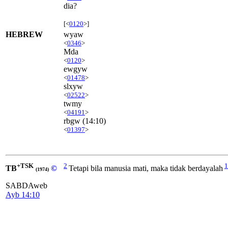
dia?
[<
0120
>]
HEBREW
wyaw
<
0346
>
Mda
<
0120
>
ewgyw
<
01478
>
slxyw
<
02522
>
twmy
<
04191
>
rbgw
(14:10)
<
01397
>
+TSK
2
1
TB
©
Tetapi bila manusia mati, maka tidak berdayalah
(1974)
SABDAweb
Ayb 14:10