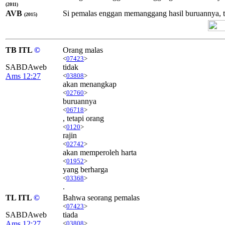
(2011)
AVB
Si pemalas enggan memanggang hasil buruannya, te
(2015)
TB ITL
©
Orang malas
<
07423
>
SABDAweb
tidak
Ams 12:27
<
03808
>
akan menangkap
<
02760
>
buruannya
<
06718
>
, tetapi orang
<
0120
>
rajin
<
02742
>
akan memperoleh harta
<
01952
>
yang berharga
<
03368
>
.
TL ITL
©
Bahwa seorang pemalas
<
07423
>
SABDAweb
tiada
Ams 12:27
<
03808
>