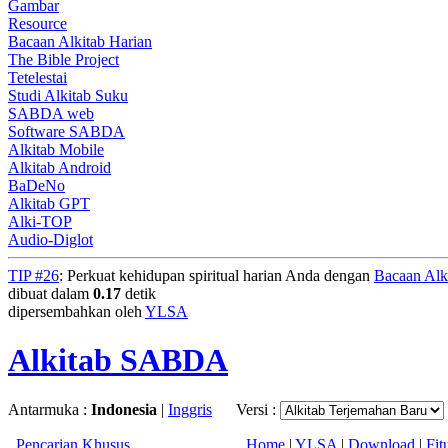
Gambar
Resource
Bacaan Alkitab Harian
The Bible Project
Tetelestai
Studi Alkitab Suku
SABDA web
Software SABDA
Alkitab Mobile
Alkitab Android
BaDeNo
Alkitab GPT
Alki-TOP
Audio-Diglot
TIP #26
: Perkuat kehidupan spiritual harian Anda dengan
Bacaan Alk
dibuat dalam
0.17
detik
dipersembahkan oleh
YLSA
Alkitab SABDA
Antarmuka :
Indonesia
|
Inggris
Versi :
Pencarian Khusus
Home
|
YLSA
|
Download
|
Fit