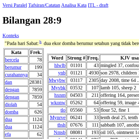
Versi Paralel
Tafsiran/Catatan
Analisa Kata
ITL - draft
Bilangan 28:9
Konteks
h
"Pada hari Sabat:
dua ekor domba berumur setahun yang tidak berc
Kata
Frek.
Word
Strong #
Freq.
KJV usa
bercela
78
hlwlb
01101
43
mingled 37, confoun
berumur
199
ynb
01121
4930
son 2978, children 
curahannya
34
Mwybw
03117
2305
day 2008, time 64 ..
dan
28381
Myvbk
03532
107
lamb 105, sheep 2
dengan
7859
hxnm
04503
211
offering 164, presen
dengan
7859
wkonw
05262
64
offering 59, image 4
diolah
54
tlo
05560
53
flour 52, fine 1
domba
626
Mynrve
06241
33
tenth deal 25, tenth
dua
1124
tbsh
07676
111
sabbath 107, anothe
dua
1124
Nmsb
08081
193
oil 165, ointment 14
efa
62