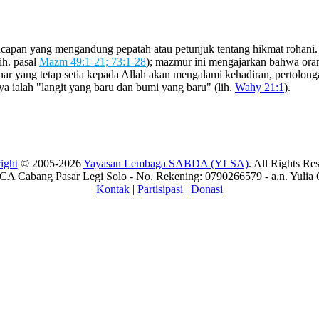
ucapan yang mengandung pepatah atau petunjuk tentang hikmat rohani.
ih. pasal
Mazm 49:1-21; 73:1-28
); mazmur ini mengajarkan bahwa oran
nar yang tetap setia kepada Allah akan mengalami kehadiran, pertolon
ya ialah "langit yang baru dan bumi yang baru" (lih.
Wahy 21:1
).
ight
© 2005-2026
Yayasan Lembaga SABDA (YLSA)
. All Rights Re
A Cabang Pasar Legi Solo - No. Rekening: 0790266579 - a.n. Yulia 
Kontak
|
Partisipasi
|
Donasi