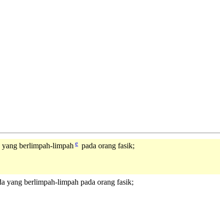
e
a yang berlimpah-limpah
pada orang fasik;
da yang berlimpah-limpah pada orang fasik;