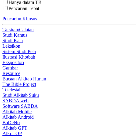
Hanya dalam TB
Pencarian Tepat
Pencarian Khusus
Tafsiran/Catatan
Studi Kamus
Studi Kata
Leksikon
Sistem Studi Peta
Ilustrasi Khotbah
Ekspositori
Gambar
Resource
Bacaan Alkitab Harian
The Bible Project
Tetelestai
Studi Alkitab Suku
SABDA web
Software SABDA
Alkitab Mobile
Alkitab Android
BaDeNo
Alkitab GPT
Alki-TOP