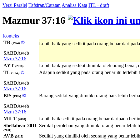
Versi Paralel
Tafsiran/Catatan
Analisa Kata
ITL - draft
Mazmur 37:16
Konteks
TB
©
Lebih baik yang sedikit pada orang benar dari pad
(1974)
SABDAweb
Mzm 37:16
AYT
Lebih baik yang sedikit dimiliki oleh orang benar,
(2018)
TL
©
Adapun sedikit yang pada orang benar itu terlebih 
(1954)
SABDAweb
Mzm 37:16
BIS
©
Barang sedikit yang dimiliki orang baik lebih berh
(1985)
SABDAweb
Mzm 37:16
MILT
Lebih baik sedikit pada orang benar daripada berl
(2008)
Shellabear 2011
Sedikit perolehan yang dimiliki orang benar lebih 
(2011)
AVB
Sedikit yang dimiliki oleh seorang yang benar lebi
(2015)