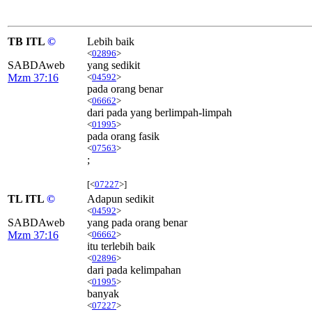
TB ITL
©
Lebih baik
<
02896
>
SABDAweb
yang sedikit
Mzm 37:16
<
04592
>
pada orang benar
<
06662
>
dari pada yang berlimpah-limpah
<
01995
>
pada orang fasik
<
07563
>
;
[<
07227
>]
TL ITL
©
Adapun sedikit
<
04592
>
SABDAweb
yang pada orang benar
Mzm 37:16
<
06662
>
itu terlebih baik
<
02896
>
dari pada kelimpahan
<
01995
>
banyak
<
07227
>