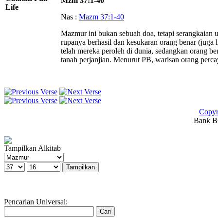
Mzm 37:1-40
Life
Nas :
Mazm 37:1-40
Mazmur ini bukan sebuah doa, tetapi serangkaian 
rupanya berhasil dan kesukaran orang benar (juga l
telah mereka peroleh di dunia, sedangkan orang be
tanah perjanjian. Menurut PB, warisan orang perca
Copyr
Bank BC
Tampilkan Alkitab
Pencarian Universal: