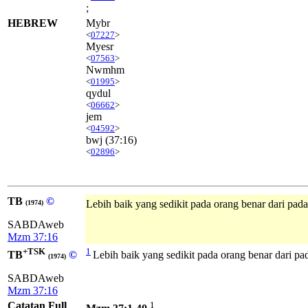
;
HEBREW
Mybr
<
07227
>
Myesr
<
07563
>
Nwmhm
<
01995
>
qydul
<
06662
>
jem
<
04592
>
bwj
(37:16)
<
02896
>
TB
©
Lebih baik yang sedikit pada orang benar dari pad
(1974)
SABDAweb
Mzm 37:16
+TSK
1
TB
©
Lebih baik yang sedikit pada orang benar dari pa
(1974)
SABDAweb
Mzm 37:16
Catatan Full
1