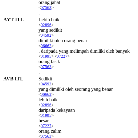
orang jahat
<
07563
>
.
AYT ITL
Lebih baik
<
02896
>
yang sedikit
<
04592
>
dimiliki oleh orang benar
<
06662
>
, daripada yang melimpah dimiliki oleh banyak
<
01995
> <
07227
>
orang fasik
<
07563
>
.
AVB ITL
Sedikit
<
04592
>
yang dimiliki oleh seorang yang benar
<
06662
>
lebih baik
<
02896
>
daripada kekayaan
<
01995
>
besar
<
07227
>
orang zalim
<
07563
>