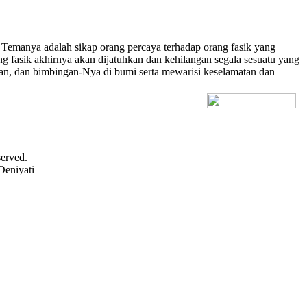
 Temanya adalah sikap orang percaya terhadap orang fasik yang
g fasik akhirnya akan dijatuhkan dan kehilangan segala sesuatu yang
gan, dan bimbingan-Nya di bumi serta mewarisi keselamatan dan
[+] Bhs. Inggris
served.
Oeniyati