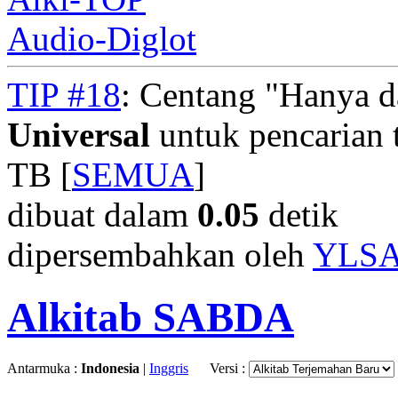
Audio-Diglot
TIP #18
: Centang "Hanya 
Universal
untuk pencarian t
TB [
SEMUA
]
dibuat dalam
0.05
detik
dipersembahkan oleh
YLS
Alkitab SABDA
Antarmuka :
Indonesia
|
Inggris
Versi :