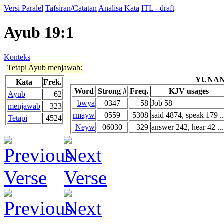
Versi Paralel
Tafsiran/Catatan
Analisa Kata
ITL - draft
Ayub 19:1
Konteks
Tetapi Ayub menjawab:
YUNAN
Kata
Frek.
Word
Strong #
Freq.
KJV usages
Ayub
62
bwya
0347
58
Job 58
menjawab
323
rmayw
0559
5308
said 4874, speak 179 ..
Tetapi
4524
Neyw
06030
329
answer 242, hear 42 ...