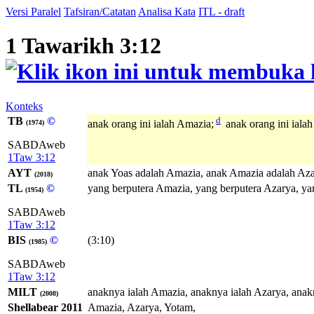
Versi Paralel
Tafsiran/Catatan
Analisa Kata
ITL - draft
1 Tawarikh 3:12
Konteks
TB
©
d
anak orang ini ialah Amazia;
anak orang ini ialah
(1974)
SABDAweb
1Taw 3:12
AYT
anak Yoas adalah Amazia, anak Amazia adalah Aza
(2018)
TL
©
yang berputera Amazia, yang berputera Azarya, ya
(1954)
SABDAweb
1Taw 3:12
BIS
©
(3:10)
(1985)
SABDAweb
1Taw 3:12
MILT
anaknya ialah Amazia, anaknya ialah Azarya, anak
(2008)
Shellabear 2011
Amazia, Azarya, Yotam,