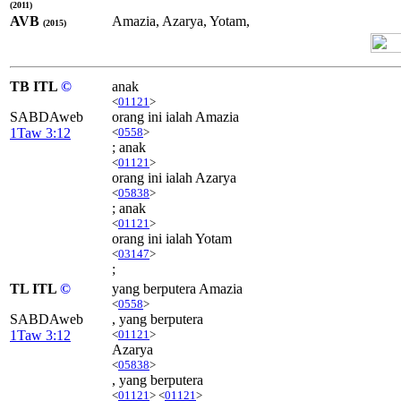
(2011)
AVB
Amazia, Azarya, Yotam,
(2015)
TB ITL
©
anak
<
01121
>
SABDAweb
orang ini ialah Amazia
1Taw 3:12
<
0558
>
; anak
<
01121
>
orang ini ialah Azarya
<
05838
>
; anak
<
01121
>
orang ini ialah Yotam
<
03147
>
;
TL ITL
©
yang berputera Amazia
<
0558
>
SABDAweb
, yang berputera
1Taw 3:12
<
01121
>
Azarya
<
05838
>
, yang berputera
<
01121
> <
01121
>