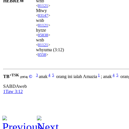
HEBREW
wnb
<
01121
>
Mtwy
<
03147
>
wnb
<
01121
>
hyrze
<
05838
>
wnb
<
01121
>
whyuma
(3:12)
<
0558
>
+TSK
3
4
5
1
4
5
TB
©
anak
orang ini ialah Amazia
; anak
orang
(1974)
SABDAweb
1Taw 3:12