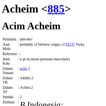
Acheim <
885
>
Acim
Acheim
Pelafalan
:
akh-ime'
Asal
:
probably of Hebrew origin, cf
03137
Nyky
Mula
Referensi
:
-
Jenis
:
n pr m (noun pronoun masculine)
Kata
Dalam
:
acim
2
Yunani
Dalam
:
Akhim 2
TB
Dalam
:
Achim 2
AV
Jumlah
:
2
Definisi
:
B.Indonesia: