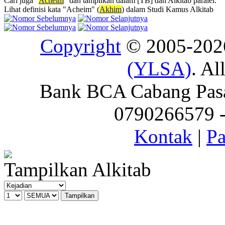
Cari juga "
Acheim
" dan tampilkan dalam [TB] dan Alkitab paralel.
Lihat definisi kata "Acheim" (
Akhim
) dalam Studi Kamus Alkitab
Copyright
© 2005-20
(YLSA)
. Al
Bank BCA Cabang Pasar
0790266579 - 
Kontak
|
Pa
Tampilkan Alkitab