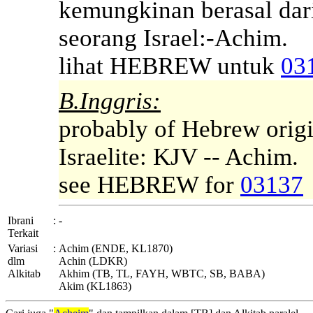
kemungkinan berasal dar
seorang Israel:-Achim.
lihat HEBREW untuk
03
B.Inggris:
probably of Hebrew orig
Israelite: KJV -- Achim.
see HEBREW for
03137
Ibrani
:
-
Terkait
Variasi
:
Achim (ENDE, KL1870)
dlm
Achin (LDKR)
Alkitab
Akhim (TB, TL, FAYH, WBTC, SB, BABA)
Akim (KL1863)