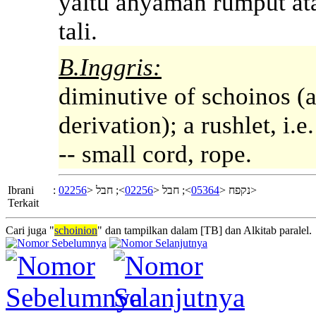
yaitu anyaman rumput atau
tali.
B.Inggris:
diminutive of schoinos (a
derivation); a rushlet, i.
-- small cord, rope.
Ibrani
:
02256
>; חבל <
02256
>; חבל <
05364
נקפח <
>
Terkait
Cari juga "
schoinion
" dan tampilkan dalam [TB] dan Alkitab paralel.