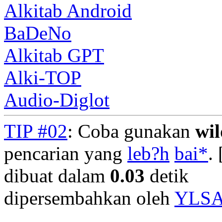
Alkitab Android
BaDeNo
Alkitab GPT
Alki-TOP
Audio-Diglot
TIP #02
: Coba gunakan
wi
pencarian yang
leb?h
bai*
. 
dibuat dalam
0.03
detik
dipersembahkan oleh
YLS