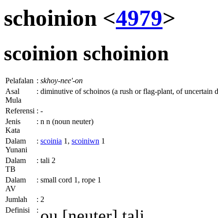
schoinion <
4979
>
scoinion
schoinion
Pelafalan
:
skhoy-nee'-on
Asal
:
diminutive of schoinos (a rush or flag-plant, of uncertain 
Mula
Referensi
:
-
Jenis
:
n n (noun neuter)
Kata
Dalam
:
scoinia
1,
scoiniwn
1
Yunani
Dalam
:
tali 2
TB
Dalam
:
small cord 1, rope 1
AV
Jumlah
:
2
Definisi
:
ou
[neuter] tali