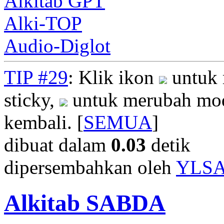
Alkitab GPT
Alki-TOP
Audio-Diglot
TIP #29
: Klik ikon
untuk 
sticky,
untuk merubah mod
kembali. [
SEMUA
]
dibuat dalam
0.03
detik
dipersembahkan oleh
YLS
Alkitab SABDA