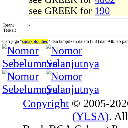
see GREEK for
190
Ibrani
:
-
Terkait
Cari juga "
sunakoloutheo
" dan tampilkan dalam [TB] dan Alkitab para
Copyright
© 2005-20
(YLSA)
. Al