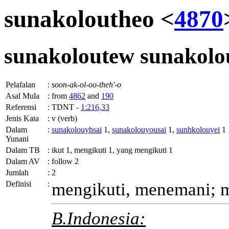
sunakoloutheo <
4870
sunakoloutew
sunakolo
Pelafalan
:
soon-ak-ol-oo-theh'-o
Asal Mula
:
from
4862
and
190
Referensi
:
TDNT -
1:216,33
Jenis Kata
:
v (verb)
Dalam
:
sunakolouyhsai
1,
sunakolouyousai
1,
sunhkolouyei
1
Yunani
Dalam TB
:
ikut 1, mengikuti 1, yang mengikuti 1
Dalam AV
:
follow 2
Jumlah
:
2
Definisi
:
mengikuti, menemani; m
B.Indonesia: