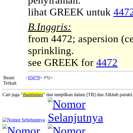
penyiraman.
lihat GREEK untuk
447
B.Inggris:
from 4472; aspersion (ce
sprinkling.
see GREEK for
4472
Ibrani
:
05079
נדח <
>
Terkait
Cari juga "
rhantismos
" dan tampilkan dalam [TB] dan Alkitab paralel