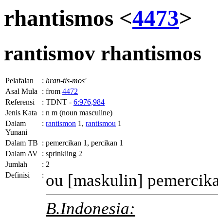
rhantismos <
4473
>
rantismov
rhantismos
Pelafalan
:
hran-tis-mos'
Asal Mula
:
from
4472
Referensi
:
TDNT -
6:976,984
Jenis Kata
:
n m (noun masculine)
Dalam
:
rantismon
1,
rantismou
1
Yunani
Dalam TB
:
pemercikan 1, percikan 1
Dalam AV
:
sprinkling 2
Jumlah
:
2
Definisi
:
ou
[maskulin] pemercik
B.Indonesia: