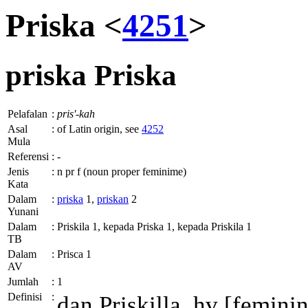
Priska <
4251
>
priska
Priska
Pelafalan
:
pris'-kah
Asal
:
of Latin origin, see
4252
Mula
Referensi
:
-
Jenis
:
n pr f (noun proper feminime)
Kata
Dalam
:
priska
1,
priskan
2
Yunani
Dalam
:
Priskila 1, kepada Priska 1, kepada Priskila 1
TB
Dalam
:
Prisca 1
AV
Jumlah
:
1
Definisi
:
dan
Priskilla, hv
[feminin]