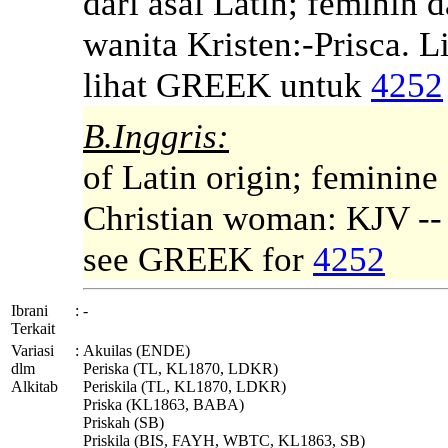
dari asal Latin; feminin d
wanita Kristen:-Prisca. L
lihat GREEK untuk
4252
B.Inggris:
of Latin origin; feminine 
Christian woman: KJV -- 
see GREEK for
4252
Ibrani
:
-
Terkait
Variasi
:
Akuilas (ENDE)
dlm
Periska (TL, KL1870, LDKR)
Alkitab
Periskila (TL, KL1870, LDKR)
Priska (KL1863, BABA)
Priskah (SB)
Priskila (BIS, FAYH, WBTC, KL1863, SB)