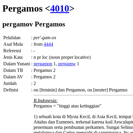
Pergamos <
4010
>
pergamov
Pergamos
Pelafalan
:
per'-gam-os
Asal Mula
:
from
4444
Referensi
:
-
Jenis Kata
:
n pr loc (noun proper locative)
Dalam Yunani
:
pergamon
1,
pergamw
1
Dalam TB
:
Pergamus 2
Dalam AV
:
Pergamos 2
Jumlah
:
2
Definisi
:
ou
[feminin] dan
Pergamon, ou
[neuter] Pergamus
B.Indonesia:
Pergamos = "tinggi atau ketinggian"
1) sebuah kota di Mysia Kecil, di Asia Kecil, tempat
Attalus dan Eumenes, terkenal karena kuil Aesculapi
penemuan serta pembuatan perkamen. Sungai Selinu
melaluinya dan Cetius mengalir di sampingnya. Itu a