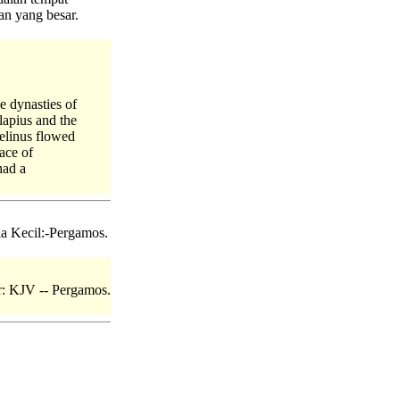
an yang besar.
he dynasties of
lapius and the
elinus flowed
lace of
had a
ia Kecil:-Pergamos.
or: KJV -- Pergamos.