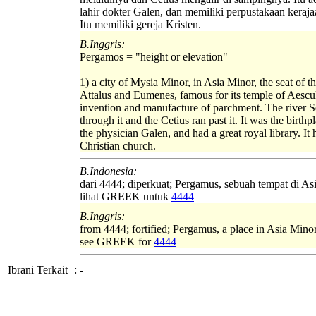
lahir dokter Galen, dan memiliki perpustakaan keraja
Itu memiliki gereja Kristen.
B.Inggris:
Pergamos = "height or elevation"
1) a city of Mysia Minor, in Asia Minor, the seat of t
Attalus and Eumenes, famous for its temple of Aescu
invention and manufacture of parchment. The river S
through it and the Cetius ran past it. It was the birthp
the physician Galen, and had a great royal library. It 
Christian church.
B.Indonesia:
dari 4444; diperkuat; Pergamus, sebuah tempat di As
lihat GREEK untuk
4444
B.Inggris:
from 4444; fortified; Pergamus, a place in Asia Min
see GREEK for
4444
Ibrani Terkait
:
-