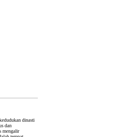
 kedudukan dinasti
us dan
s mengalir
dalah tempat