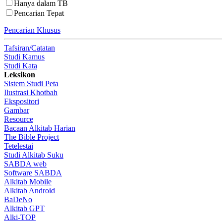
Hanya dalam TB
Pencarian Tepat
Pencarian Khusus
Tafsiran/Catatan
Studi Kamus
Studi Kata
Leksikon
Sistem Studi Peta
Ilustrasi Khotbah
Ekspositori
Gambar
Resource
Bacaan Alkitab Harian
The Bible Project
Tetelestai
Studi Alkitab Suku
SABDA web
Software SABDA
Alkitab Mobile
Alkitab Android
BaDeNo
Alkitab GPT
Alki-TOP