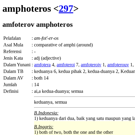
amphoteros <
297
>
amfoterov
amphoteros
Pelafalan
:
am-fot'-er-os
Asal Mula
:
comparative of amphi (around)
Referensi
:
-
Jenis Kata
:
adj (adjective)
Dalam Yunani
:
amfotera
4,
amfoteroi
7,
amfoteroiv
1,
amfoterouv
1,
Dalam TB
:
keduanya 6, kedua pihak 2, kedua-duanya 2, Keduany
Dalam AV
:
both 14
Jumlah
:
14
Definisi
:
ai
,
a
kedua-duanya; semua
keduanya, semua
B.Indonesia:
1) keduanya dari dua, baik yang satu maupun yang l
B.Inggris:
1) both of two, both the one and the other