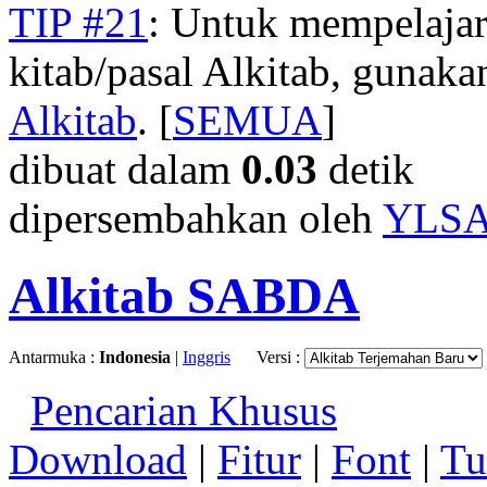
TIP #21
: Untuk mempelajar
kitab/pasal Alkitab, gunak
Alkitab
. [
SEMUA
]
dibuat dalam
0.03
detik
dipersembahkan oleh
YLS
Alkitab SABDA
Antarmuka :
Indonesia
|
Inggris
Versi :
Pencarian Khusus
Download
|
Fitur
|
Font
|
Tu