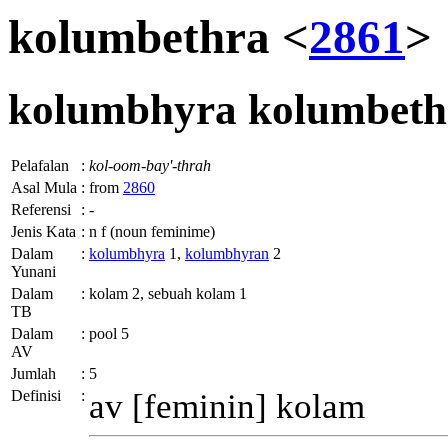
kolumbethra <
2861
>
kolumbhyra
kolumbeth
Pelafalan
:
kol-oom-bay'-thrah
Asal Mula
:
from
2860
Referensi
:
-
Jenis Kata
:
n f (noun feminime)
Dalam
:
kolumbhyra
1,
kolumbhyran
2
Yunani
Dalam
:
kolam 2, sebuah kolam 1
TB
Dalam
:
pool 5
AV
Jumlah
:
5
Definisi
:
av
[feminin] kolam