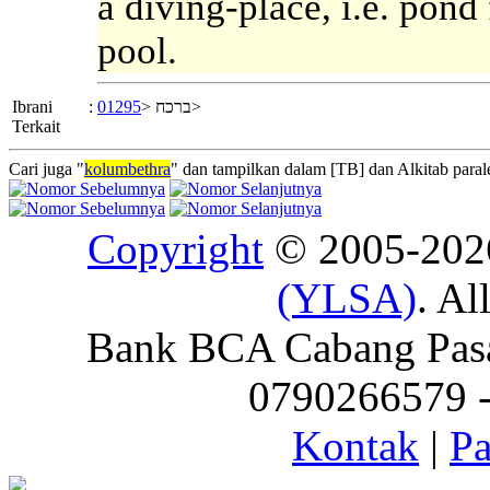
a diving-place, i.e. pon
pool.
Ibrani
:
01295
ברכח <
>
Terkait
Cari juga "
kolumbethra
" dan tampilkan dalam [TB] dan Alkitab parale
Copyright
© 2005-20
(YLSA)
. Al
Bank BCA Cabang Pasar
0790266579 - 
Kontak
|
Pa