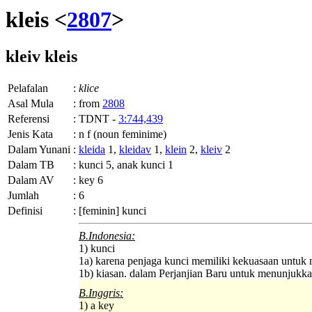
kleis <
2807
>
kleiv
kleis
Pelafalan
:
klice
Asal Mula
:
from
2808
Referensi
:
TDNT -
3:744,439
Jenis Kata
:
n f (noun feminime)
Dalam Yunani
:
kleida
1,
kleidav
1,
klein
2,
kleiv
2
Dalam TB
:
kunci 5, anak kunci 1
Dalam AV
:
key 6
Jumlah
:
6
Definisi
:
[feminin] kunci
B.Indonesia:
1) kunci
1a) karena penjaga kunci memiliki kekuasaan untu
1b) kiasan. dalam Perjanjian Baru untuk menunjukkan
B.Inggris:
1) a key