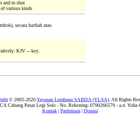
n and to shut
of various kinds
mbok), secara harfiah atau
uratively: KJV -- key.
ight
© 2005-2026
Yayasan Lembaga SABDA (YLSA)
. All Rights Re
A Cabang Pasar Legi Solo - No. Rekening: 0790266579 - a.n. Yulia 
Kontak
|
Partisipasi
|
Donasi