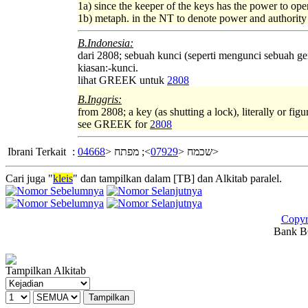
1a) since the keeper of the keys has the power to ope
1b) metaph. in the NT to denote power and authority 
B.Indonesia:
dari 2808; sebuah kunci (seperti mengunci sebuah ge
kiasan:-kunci.
lihat GREEK untuk
2808
B.Inggris:
from 2808; a key (as shutting a lock), literally or fig
see GREEK for
2808
Ibrani Terkait
:
04668
>; מפתח <
07929
שכמח <
>
Cari juga "
kleis
" dan tampilkan dalam [TB] dan Alkitab paralel.
Copyr
Bank BC
Tampilkan Alkitab