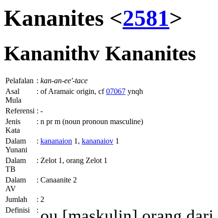
Kananites <
2581
>
Kananithv
Kananites
Pelafalan
:
kan-an-ee'-tace
Asal
:
of Aramaic origin, cf
07067
ynqh
Mula
Referensi
:
-
Jenis
:
n pr m (noun pronoun masculine)
Kata
Dalam
:
kananaion
1,
kananaiov
1
Yunani
Dalam
:
Zelot 1, orang Zelot 1
TB
Dalam
:
Canaanite 2
AV
Jumlah
:
2
Definisi
:
ou
[maskulin] orang dari