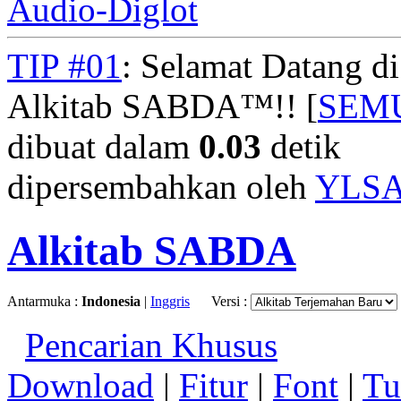
Audio-Diglot
TIP #01
: Selamat Datang d
Alkitab SABDA™!! [
SEM
dibuat dalam
0.03
detik
dipersembahkan oleh
YLS
Alkitab SABDA
Antarmuka :
Indonesia
|
Inggris
Versi :
Pencarian Khusus
Download
|
Fitur
|
Font
|
Tu