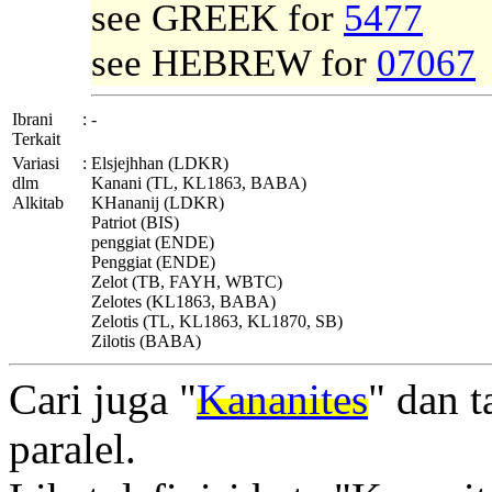
see GREEK for
5477
see HEBREW for
07067
Ibrani
:
-
Terkait
Variasi
:
Elsjejhhan (LDKR)
dlm
Kanani (TL, KL1863, BABA)
Alkitab
KHananij (LDKR)
Patriot (BIS)
penggiat (ENDE)
Penggiat (ENDE)
Zelot (TB, FAYH, WBTC)
Zelotes (KL1863, BABA)
Zelotis (TL, KL1863, KL1870, SB)
Zilotis (BABA)
Cari juga "
Kananites
" dan 
paralel.