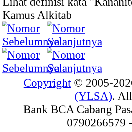
Lihat definisi kata "Kananit
Kamus Alkitab
Copyright
© 2005-20
(YLSA)
. Al
Bank BCA Cabang Pasar
0790266579 - 