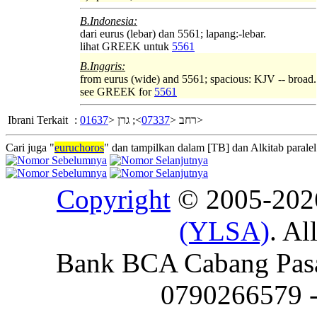
B.Indonesia:
dari eurus (lebar) dan 5561; lapang:-lebar.
lihat GREEK untuk
5561
B.Inggris:
from eurus (wide) and 5561; spacious: KJV -- broad.
see GREEK for
5561
Ibrani Terkait
:
01637
>; גרן <
07337
רחב <
>
Cari juga "
euruchoros
" dan tampilkan dalam [TB] dan Alkitab paralel
Copyright
© 2005-20
(YLSA)
. Al
Bank BCA Cabang Pasar
0790266579 - 