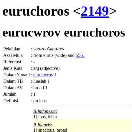
euruchoros <
2149
>
eurucwrov
euruchoros
Pelafalan
:
yoo-roo'-kho-ros
Asal Mula
:
from eurus (wide) and
5561
Referensi
:
-
Jenis Kata
:
adj (adjective)
Dalam Yunani
:
eurucwrov
1
Dalam TB
:
luaslah 1
Dalam AV
:
broad 1
Jumlah
:
1
Definisi
:
on
luas
B.Indonesia:
1) luas, lebar
B.Inggris:
1) spacious, broad