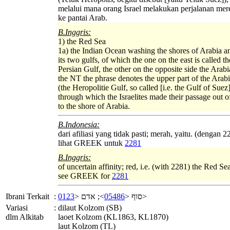
melalui mana orang Israel melakukan perjalanan mere
ke pantai Arab.
B.Inggris:
1) the Red Sea
1a) the Indian Ocean washing the shores of Arabia an
its two gulfs, of which the one on the east is called th
Persian Gulf, the other on the opposite side the Arabi
the NT the phrase denotes the upper part of the Arab
(the Heropolitie Gulf, so called [i.e. the Gulf of Suez]
through which the Israelites made their passage out 
to the shore of Arabia.
B.Indonesia:
dari afiliasi yang tidak pasti; merah, yaitu. (dengan
lihat GREEK untuk
2281
B.Inggris:
of uncertain affinity; red, i.e. (with 2281) the Red Se
see GREEK for
2281
Ibrani Terkait
:
0123
>; אדם <
05486
סוף <
>
Variasi
:
dilaut Kolzom (SB)
dlm Alkitab
laoet Kolzom (KL1863, KL1870)
laut Kolzom (TL)