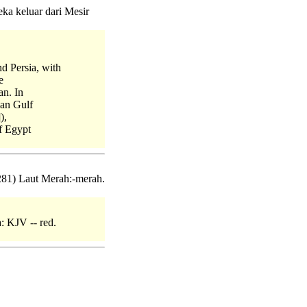
ka keluar dari Mesir
d Persia, with
e
an. In
ian Gulf
),
of Egypt
 2281) Laut Merah:-merah.
a: KJV -- red.