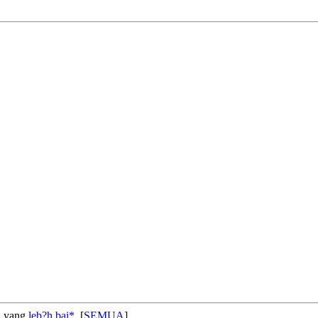
an yang
leb?h
bai*
. [
SEMUA
]