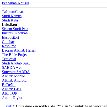
Pencarian Khusus
Tafsiran/Catatan
Studi Kamus
Studi Kata
Leksikon
Sistem Studi Peta
Ilustrasi Khotbah
Ekspositori
Gambar
Resource
Bacaan Alkitab Harian
The Bible Project
Tetelestai
Studi Alkitab Suku
SABDA web
Software SABDA
Alkitab Mobile
Alkitab Android
BaDeNo
Alkitab GPT
Alki-TOP
Audio-Diglot
TIP #02
: Coba gunakan
wildcards
"
*
" atau "
?
" untuk hasil pencari