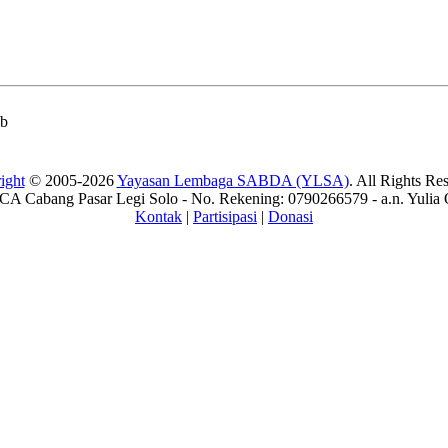
ab
ight
© 2005-2026
Yayasan Lembaga SABDA (YLSA)
. All Rights Re
A Cabang Pasar Legi Solo - No. Rekening: 0790266579 - a.n. Yulia 
Kontak
|
Partisipasi
|
Donasi