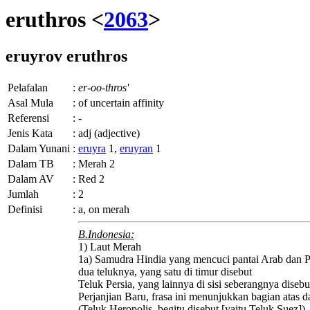
eruthros <
2063
>
eruyrov
eruthros
Pelafalan
:
er-oo-thros'
Asal Mula
:
of uncertain affinity
Referensi
:
-
Jenis Kata
:
adj (adjective)
Dalam Yunani
:
eruyra
1,
eruyran
1
Dalam TB
:
Merah 2
Dalam AV
:
Red 2
Jumlah
:
2
Definisi
:
a, on
merah
B.Indonesia:
1) Laut Merah
1a) Samudra Hindia yang mencuci pantai Arab dan P
dua teluknya, yang satu di timur disebut
Teluk Persia, yang lainnya di sisi seberangnya disebu
Perjanjian Baru, frasa ini menunjukkan bagian atas d
(Teluk Heropolis, begitu disebut [yaitu Teluk Suez]),