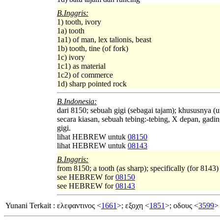
B.Inggris:
1) tooth, ivory
1a) tooth
1a1) of man, lex talionis, beast
1b) tooth, tine (of fork)
1c) ivory
1c1) as material
1c2) of commerce
1d) sharp pointed rock
B.Indonesia:
dari 8150; sebuah gigi (sebagai tajam); khususnya (
secara kiasan, sebuah tebing:-tebing, X depan, gadin
gigi.
lihat HEBREW untuk
08150
lihat HEBREW untuk
08143
B.Inggris:
from 8150; a tooth (as sharp); specifically (for 8143) 
see HEBREW for
08150
see HEBREW for
08143
Yunani Terkait
:
ελεφαντινος <
1661
>; εξοχη <
1851
>; οδους <
3599
>