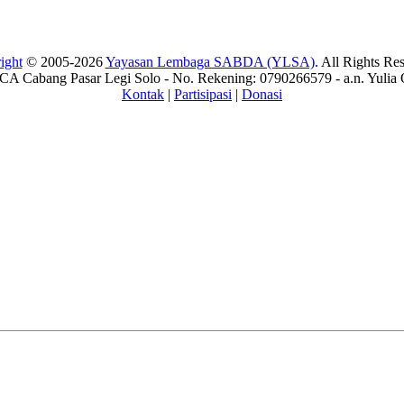
ight
© 2005-2026
Yayasan Lembaga SABDA (YLSA)
. All Rights Re
A Cabang Pasar Legi Solo - No. Rekening: 0790266579 - a.n. Yulia 
Kontak
|
Partisipasi
|
Donasi