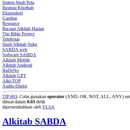
Sistem Studi Peta
Ilustrasi Khotbah
Ekspositori
Gambar
Resource
Bacaan Alkitab Harian
The Bible Project
Tetelestai
Studi Alkitab Suku
SABDA web
Software SABDA
Alkitab Mobile
Alkitab Android
BaDeNo
Alkitab GPT
Alki-TOP
Audio-Diglot
TIP #03
: Coba gunakan
operator
(AND, OR, NOT, ALL, ANY) untuk
dibuat dalam
0.03
detik
dipersembahkan oleh
YLSA
Alkitab SABDA