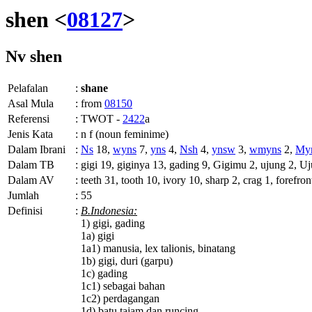
shen <
08127
>
Nv
shen
Pelafalan
:
shane
Asal Mula
:
from
08150
Referensi
:
TWOT -
2422
a
Jenis Kata
:
n f (noun feminime)
Dalam Ibrani
:
Ns
18,
wyns
7,
yns
4,
Nsh
4,
ynsw
3,
wmyns
2,
My
Dalam TB
:
gigi 19, giginya 13, gading 9, Gigimu 2, ujung 2, Uju
Dalam AV
:
teeth 31, tooth 10, ivory 10, sharp 2, crag 1, forefron
Jumlah
:
55
Definisi
:
B.Indonesia:
1) gigi, gading
1a) gigi
1a1) manusia, lex talionis, binatang
1b) gigi, duri (garpu)
1c) gading
1c1) sebagai bahan
1c2) perdagangan
1d) batu tajam dan runcing