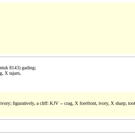
untuk 8143) gading;
g, X tajam,
ivory; figuratively, a cliff: KJV -- crag, X forefront, ivory, X sharp, too