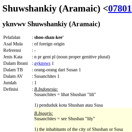
Shuwshankiy (Aramaic) <
07801
yknvwv
Shuwshankiy (Aramaic)
Pelafalan
:
shoo-shan-kee'
Asal Mula
:
of foreign origin
Referensi
:
-
Jenis Kata
:
n pr gent pl (noun proper genitive plural)
Dalam Ibrani
:
ayknsws
1
Dalam TB
:
orang-orang dari Susan 1
Dalam AV
:
Susanchites 1
Jumlah
:
1
Definisi
:
B.Indonesia:
Susanchites = lihat Shushan "lili"
1) penduduk kota Shushan atau Susa
B.Inggris:
Susanchites = see Shushan "lily"
1) the inhabitants of the city of Shushan or Susa