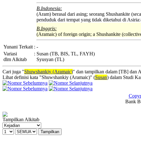
B.Indonesia:
(Aram) berasal dari asing; seorang Shushankite (secar
penduduk dari tempat yang tidak diketahui di Asiria:
B.Inggris:
(Aramaic) of foreign origin; a Shushankite (collecti
Yunani Terkait
:
-
Variasi
:
Susan (TB, BIS, TL, FAYH)
dlm Alkitab
Syusyan (TL)
Cari juga "
Shuwshankiy (Aramaic)
" dan tampilkan dalam [TB] dan Al
Lihat definisi kata "Shuwshankiy (Aramaic)" (
Susan
) dalam Studi K
Copyr
Bank BC
Tampilkan Alkitab