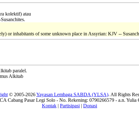
a kolektif) atau
-Susanchites.
vely) or inhabitants of some unknown place in Assyrian: KJV -- Susanch
kitab paralel.
amus Alkitab
ight
© 2005-2026
Yayasan Lembaga SABDA (YLSA)
. All Rights Re
A Cabang Pasar Legi Solo - No. Rekening: 0790266579 - a.n. Yulia 
Kontak
|
Partisipasi
|
Donasi