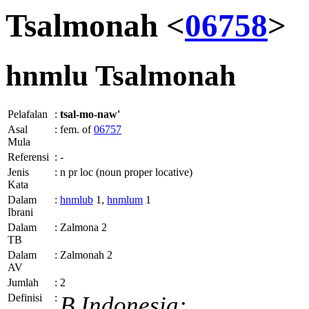
Tsalmonah <
06758
>
hnmlu
Tsalmonah
Pelafalan
:
tsal-mo-naw'
Asal
:
fem. of
06757
Mula
Referensi
:
-
Jenis
:
n pr loc (noun proper locative)
Kata
Dalam
:
hnmlub
1,
hnmlum
1
Ibrani
Dalam
:
Zalmona 2
TB
Dalam
:
Zalmonah 2
AV
Jumlah
:
2
Definisi
:
B.Indonesia: