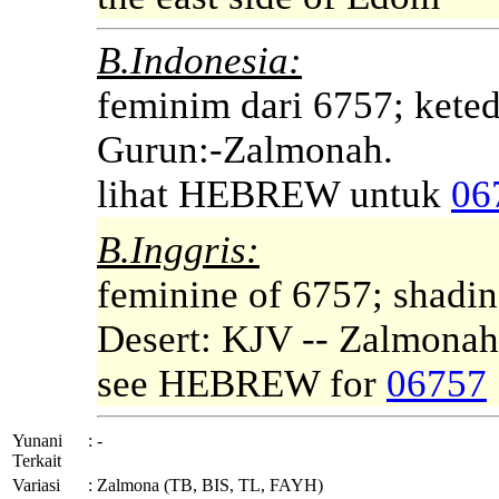
B.Indonesia:
feminim dari 6757; kete
Gurun:-Zalmonah.
lihat HEBREW untuk
06
B.Inggris:
feminine of 6757; shadin
Desert: KJV -- Zalmonah
see HEBREW for
06757
Yunani
:
-
Terkait
Variasi
:
Zalmona (TB, BIS, TL, FAYH)