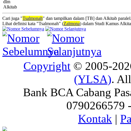
dlm
Alkitab
Cari juga "
Tsalmonah
" dan tampilkan dalam [TB] dan Alkitab paralel
Lihat definisi kata "Tsalmonah" (
Zalmona
) dalam Studi Kamus Alkit
Copyright
© 2005-20
(YLSA)
. Al
Bank BCA Cabang Pasar
0790266579 - 
Kontak
|
Pa