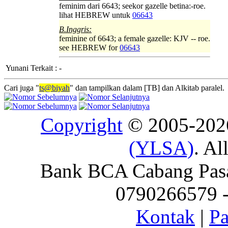
feminim dari 6643; seekor gazelle betina:-roe.
lihat HEBREW untuk
06643
B.Inggris:
feminine of 6643; a female gazelle: KJV -- roe.
see HEBREW for
06643
Yunani Terkait
:
-
Cari juga "
ts@biyah
" dan tampilkan dalam [TB] dan Alkitab paralel.
Copyright
© 2005-20
(YLSA)
. Al
Bank BCA Cabang Pasar
0790266579 - 
Kontak
|
Pa