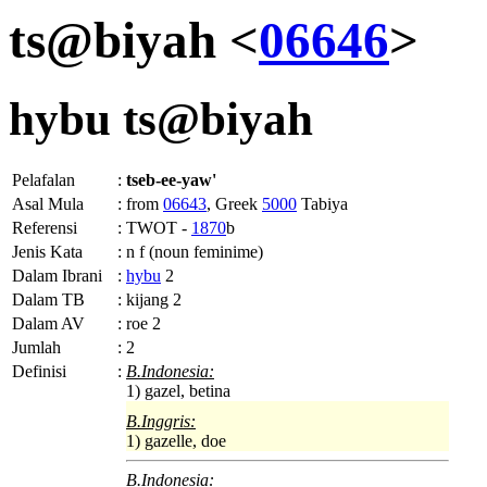
ts@biyah <
06646
>
hybu
ts@biyah
Pelafalan
:
tseb-ee-yaw'
Asal Mula
:
from
06643
, Greek
5000
Tabiya
Referensi
:
TWOT -
1870
b
Jenis Kata
:
n f (noun feminime)
Dalam Ibrani
:
hybu
2
Dalam TB
:
kijang 2
Dalam AV
:
roe 2
Jumlah
:
2
Definisi
:
B.Indonesia:
1) gazel, betina
B.Inggris:
1) gazelle, doe
B.Indonesia: