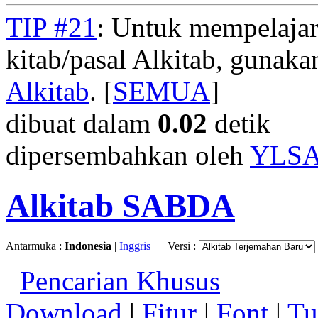
TIP #21
: Untuk mempelajar
kitab/pasal Alkitab, gunak
Alkitab
. [
SEMUA
]
dibuat dalam
0.02
detik
dipersembahkan oleh
YLS
Alkitab SABDA
Antarmuka :
Indonesia
|
Inggris
Versi :
Pencarian Khusus
Download
|
Fitur
|
Font
|
Tu