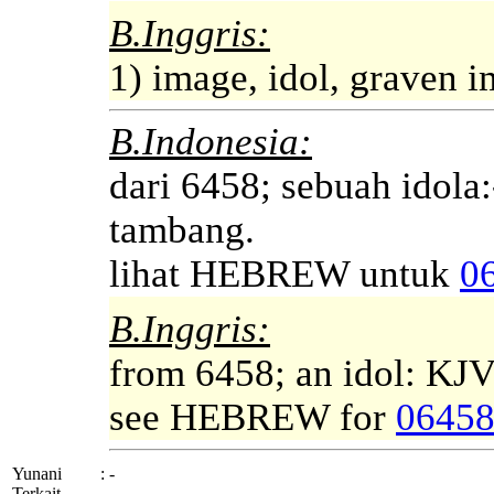
B.Inggris:
1) image, idol, graven 
B.Indonesia:
dari 6458; sebuah idola:
tambang.
lihat HEBREW untuk
0
B.Inggris:
from 6458; an idol: KJV
see HEBREW for
0645
Yunani
:
-
Terkait