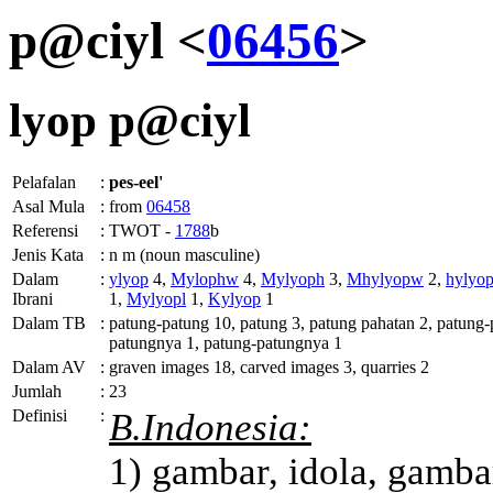
p@ciyl <
06456
>
lyop
p@ciyl
Pelafalan
:
pes-eel'
Asal Mula
:
from
06458
Referensi
:
TWOT -
1788
b
Jenis Kata
:
n m (noun masculine)
Dalam
:
ylyop
4,
Mylophw
4,
Mylyoph
3,
Mhylyopw
2,
hylyo
Ibrani
1,
Mylyopl
1,
Kylyop
1
Dalam TB
:
patung-patung 10, patung 3, patung pahatan 2, patung-
patungnya 1, patung-patungnya 1
Dalam AV
:
graven images 18, carved images 3, quarries 2
Jumlah
:
23
Definisi
:
B.Indonesia:
1) gambar, idola, gamba