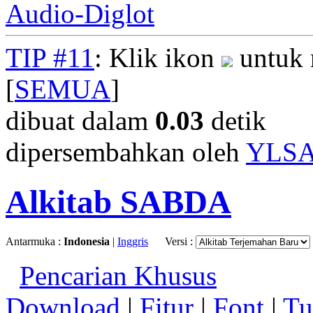
Audio-Diglot
TIP #11
: Klik ikon
untuk 
[
SEMUA
]
dibuat dalam
0.03
detik
dipersembahkan oleh
YLS
Alkitab SABDA
Antarmuka :
Indonesia
|
Inggris
Versi :
Pencarian Khusus
Download
|
Fitur
|
Font
|
Tu