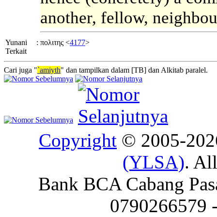
another, fellow, neighbou
Yunani
:
πολιτης <
4177
>
Terkait
Cari juga "
`amiyth
" dan tampilkan dalam [TB] dan Alkitab paralel.
Copyright
© 2005-20
(YLSA)
. Al
Bank BCA Cabang Pasar
0790266579 - 