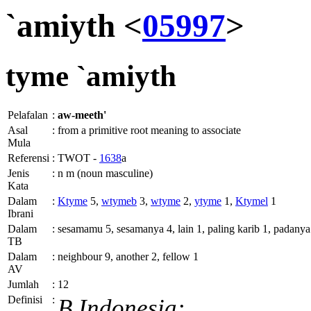
`amiyth <
05997
>
tyme
`amiyth
Pelafalan
:
aw-meeth'
Asal
:
from a primitive root meaning to associate
Mula
Referensi
:
TWOT -
1638
a
Jenis
:
n m (noun masculine)
Kata
Dalam
:
Ktyme
5,
wtymeb
3,
wtyme
2,
ytyme
1,
Ktymel
1
Ibrani
Dalam
:
sesamamu 5, sesamanya 4, lain 1, paling karib 1, padanya
TB
Dalam
:
neighbour 9, another 2, fellow 1
AV
Jumlah
:
12
Definisi
:
B.Indonesia: