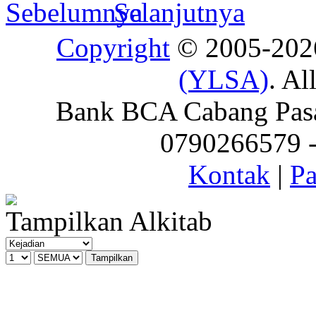
Copyright
© 2005-20
(YLSA)
. Al
Bank BCA Cabang Pasar
0790266579 - 
Kontak
|
Pa
Tampilkan Alkitab