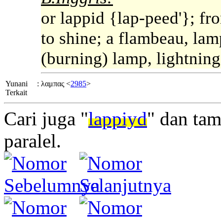
or lappid {lap-peed'}; f
to shine; a flambeau, lam
(burning) lamp, lightning
Yunani
:
λαμπας <
2985
>
Terkait
Cari juga "
lappiyd
" dan ta
paralel.