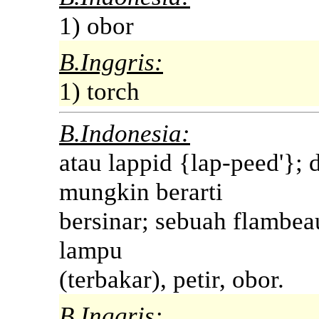
1) obor
B.Inggris:
1) torch
B.Indonesia:
atau lappid {lap-peed'}; 
mungkin berarti
bersinar; sebuah flambea
lampu
(terbakar), petir, obor.
B.Inggris: