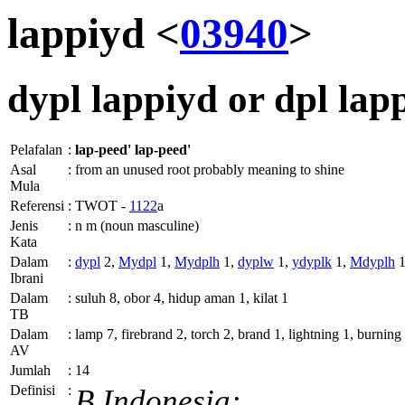
lappiyd <
03940
>
dypl
lappiyd or
dpl
lap
Pelafalan
:
lap-peed'
lap-peed'
Asal
:
from an unused root probably meaning to shine
Mula
Referensi
:
TWOT -
1122
a
Jenis
:
n m (noun masculine)
Kata
Dalam
:
dypl
2,
Mydpl
1,
Mydplh
1,
dyplw
1,
ydyplk
1,
Mdyplh
1
Ibrani
Dalam
:
suluh 8, obor 4, hidup aman 1, kilat 1
TB
Dalam
:
lamp 7, firebrand 2, torch 2, brand 1, lightning 1, burning
AV
Jumlah
:
14
Definisi
:
B.Indonesia: