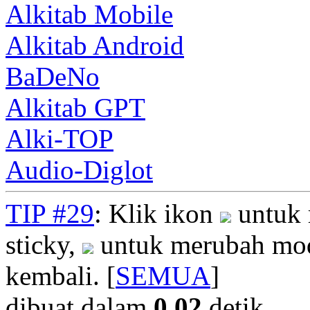
Alkitab Mobile
Alkitab Android
BaDeNo
Alkitab GPT
Alki-TOP
Audio-Diglot
TIP #29
: Klik ikon
untuk 
sticky,
untuk merubah mod
kembali. [
SEMUA
]
dibuat dalam
0.02
detik