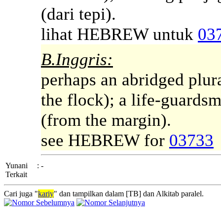
(dari tepi).
lihat HEBREW untuk
03
B.Inggris:
perhaps an abridged plura
the flock); a life-guards
(from the margin).
see HEBREW for
03733
Yunani
:
-
Terkait
Cari juga "
kariy
" dan tampilkan dalam [TB] dan Alkitab paralel.