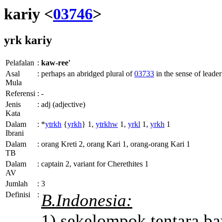
kariy <
03746
>
yrk
kariy
Pelafalan
:
kaw-ree'
Asal
:
perhaps an abridged plural of
03733
in the sense of leader
Mula
Referensi
:
-
Jenis
:
adj (adjective)
Kata
Dalam
:
*
ytrkh
{
yrkh
} 1,
ytrkhw
1,
yrkl
1,
yrkh
1
Ibrani
Dalam
:
orang Kreti 2, orang Kari 1, orang-orang Kari 1
TB
Dalam
:
captain 2, variant for Cherethites 1
AV
Jumlah
:
3
Definisi
:
B.Indonesia:
1) sekelompok tentara ba