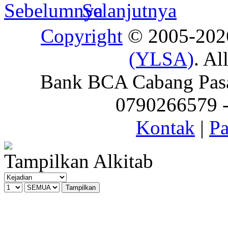
Copyright
© 2005-20
(YLSA)
. Al
Bank BCA Cabang Pasar
0790266579 - 
Kontak
|
Pa
Tampilkan Alkitab