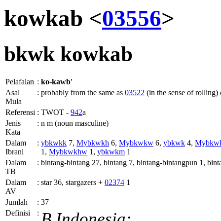
kowkab <
03556
>
bkwk
kowkab
Pelafalan
:
ko-kawb'
Asal
:
probably from the same as
03522
(in the sense of rolling)
Mula
Referensi
:
TWOT -
942
a
Jenis
:
n m (noun masculine)
Kata
Dalam
:
ybkwkk
7,
Mybkwkh
6,
Mybkwkw
6,
ybkwk
4,
Mybkw
Ibrani
1,
Mybkwkhw
1,
ybkwkm
1
Dalam
:
bintang-bintang 27, bintang 7, bintang-bintangpun 1, bin
TB
Dalam
:
star 36, stargazers +
02374
1
AV
Jumlah
:
37
Definisi
:
B.Indonesia: