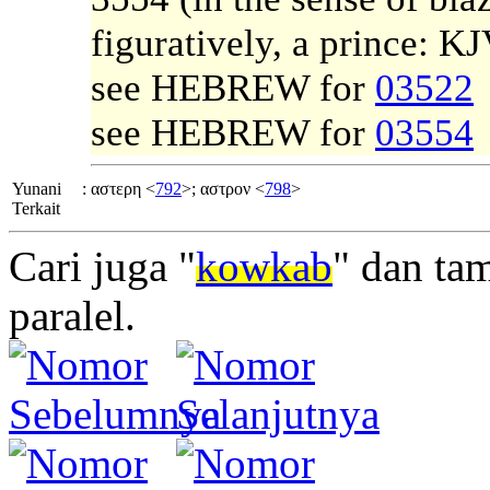
figuratively, a prince: KJ
see HEBREW for
03522
see HEBREW for
03554
Yunani
:
αστερη <
792
>; αστρον <
798
>
Terkait
Cari juga "
kowkab
" dan ta
paralel.