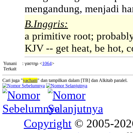
mengandung, menjadi ha
B.Inggris:
a primitive root; probably
KJV -- get heat, be hot, 
Yunani
:
γαστηρ <
1064
>
Terkait
Cari juga "
yacham
" dan tampilkan dalam [TB] dan Alkitab paralel.
Copyright
© 2005-20