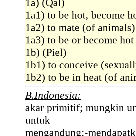
1a) (Qal)
1a1) to be hot, become h
1a2) to mate (of animals)
1a3) to be or become hot 
1b) (Piel)
1b1) to conceive (sexuall
1b2) to be in heat (of ani
B.Indonesia:
akar primitif; mungkin u
untuk
mengandung:-mendapatka