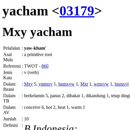
yacham <
03179
>
Mxy
yacham
Pelafalan
:
yaw-kham'
Asal
:
a primitive root
Mula
Referensi
:
TWOT -
860
Jenis
:
v (verb)
Kata
Dalam
:
Mxy
5,
yntmxy
1,
hnmxyw
1,
Mxt
1,
wmxyw
1,
hnmxyl
Ibrani
Dalam
:
berkelamin 5, panas 2, dibakar 1, dikandung 1, tetap ding
TB
Dalam
:
conceive 6, hot 2, heat 1, warm 1
AV
Jumlah
:
10
Definisi
:
B.Indonesia: