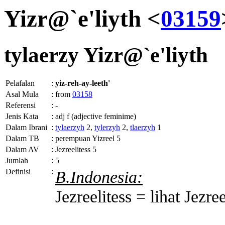
Yizr@`e'liyth <
03159
tylaerzy
Yizr@`e'liyth
Pelafalan
:
yiz-reh-ay-leeth'
Asal Mula
:
from
03158
Referensi
:
-
Jenis Kata
:
adj f (adjective feminime)
Dalam Ibrani
:
tylaerzyh
2,
tylerzyh
2,
tlaerzyh
1
Dalam TB
:
perempuan Yizreel 5
Dalam AV
:
Jezreelitess 5
Jumlah
:
5
Definisi
:
B.Indonesia:
Jezreelitess = lihat Jezr