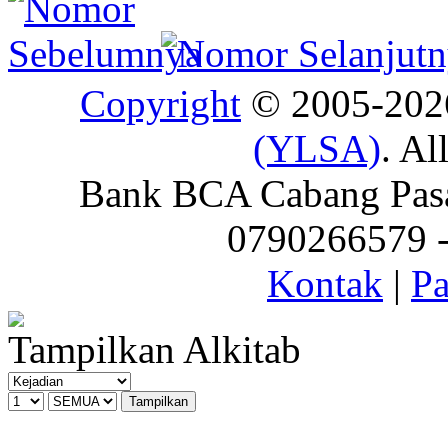
Copyright
© 2005-20
(YLSA)
. Al
Bank BCA Cabang Pasar
0790266579 - 
Kontak
|
Pa
Tampilkan Alkitab