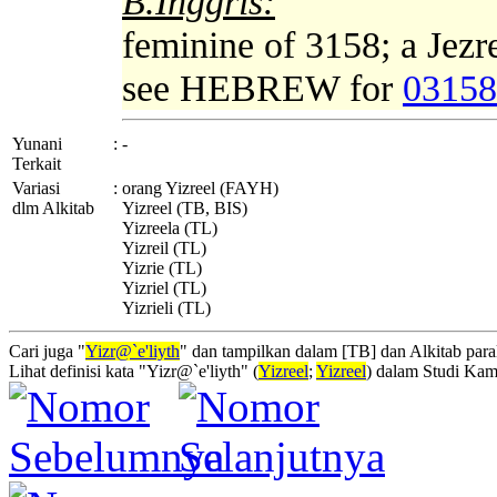
B.Inggris:
feminine of 3158; a Jezre
see HEBREW for
03158
Yunani
:
-
Terkait
Variasi
:
orang Yizreel (FAYH)
dlm Alkitab
Yizreel (TB, BIS)
Yizreela (TL)
Yizreil (TL)
Yizrie (TL)
Yizriel (TL)
Yizrieli (TL)
Cari juga "
Yizr@`e'liyth
" dan tampilkan dalam [TB] dan Alkitab paral
Lihat definisi kata "Yizr@`e'liyth" (
Yizreel
;
Yizreel
) dalam Studi Kam