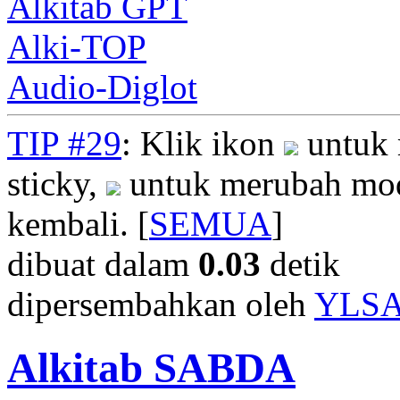
Alkitab GPT
Alki-TOP
Audio-Diglot
TIP #29
: Klik ikon
untuk 
sticky,
untuk merubah mod
kembali. [
SEMUA
]
dibuat dalam
0.03
detik
dipersembahkan oleh
YLS
Alkitab SABDA