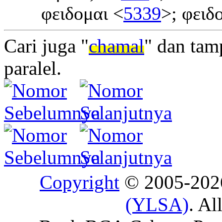
φειδομαι <
5339
>; φειδ
Cari juga "
chamal
" dan tam
paralel.
Copyright
© 2005-20
(YLSA)
. Al