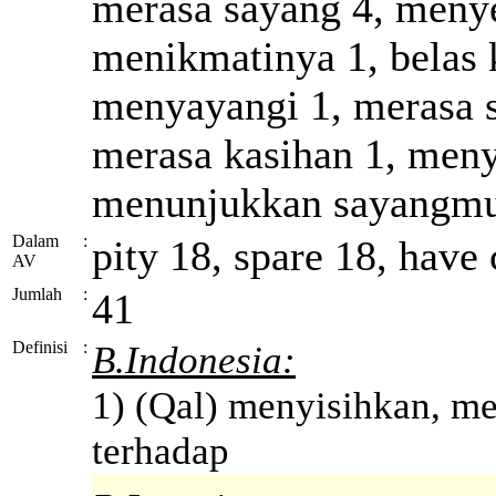
merasa sayang 4, meny
menikmatinya 1, belas k
menyayangi 1, merasa sa
merasa kasihan 1, meny
menunjukkan sayangm
Dalam
:
pity 18, spare 18, have
AV
Jumlah
:
41
Definisi
:
B.Indonesia:
1) (Qal) menyisihkan, me
terhadap