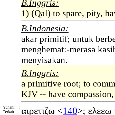
B.Inggris:
1) (Qal) to spare, pity, 
B.Indonesia:
akar primitif; untuk berb
menghemat:-merasa kasiha
menyisakan.
B.Inggris:
a primitive root; to comm
KJV -- have compassion, (
Yunani
:
αιρετιζω <
140
>; ελεεω
Terkait