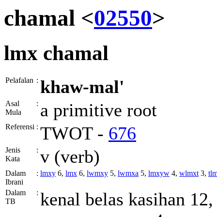
chamal <
02550
>
lmx
chamal
Pelafalan
:
khaw-mal'
Asal
:
a primitive root
Mula
Referensi
:
TWOT -
676
Jenis
:
v (verb)
Kata
Dalam
:
lmxy
6,
lmx
6,
lwmxy
5,
lwmxa
5,
lmxyw
4,
wlmxt
3,
tl
Ibrani
Dalam
:
kenal belas kasihan 12,
TB