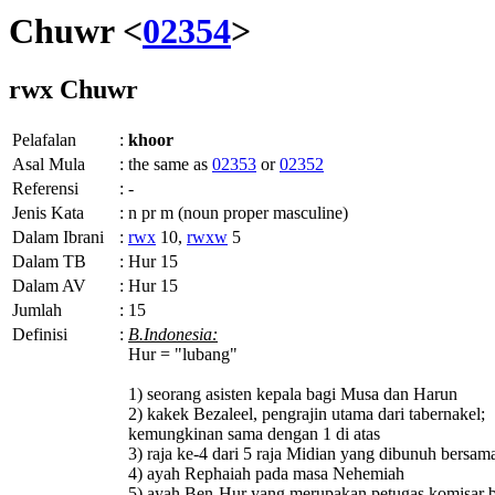
Chuwr <
02354
>
rwx
Chuwr
Pelafalan
:
khoor
Asal Mula
:
the same as
02353
or
02352
Referensi
:
-
Jenis Kata
:
n pr m (noun proper masculine)
Dalam Ibrani
:
rwx
10,
rwxw
5
Dalam TB
:
Hur 15
Dalam AV
:
Hur 15
Jumlah
:
15
Definisi
:
B.Indonesia:
Hur = "lubang"
1) seorang asisten kepala bagi Musa dan Harun
2) kakek Bezaleel, pengrajin utama dari tabernakel;
kemungkinan sama dengan 1 di atas
3) raja ke-4 dari 5 raja Midian yang dibunuh bersam
4) ayah Rephaiah pada masa Nehemiah
5) ayah Ben-Hur yang merupakan petugas komisar 