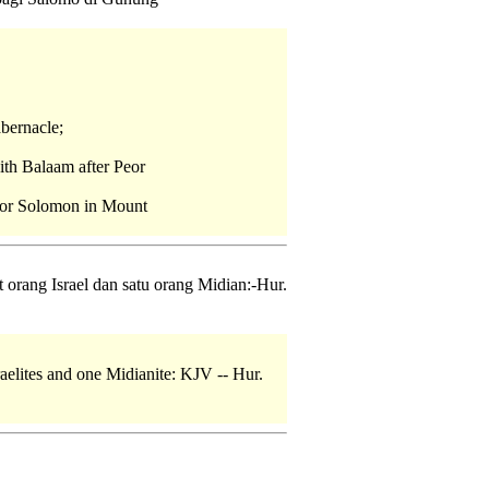
abernacle;
ith Balaam after Peor
 for Solomon in Mount
orang Israel dan satu orang Midian:-Hur.
aelites and one Midianite: KJV -- Hur.