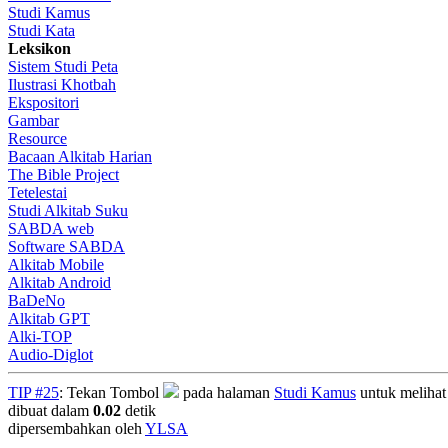
Studi Kamus
Studi Kata
Leksikon
Sistem Studi Peta
Ilustrasi Khotbah
Ekspositori
Gambar
Resource
Bacaan Alkitab Harian
The Bible Project
Tetelestai
Studi Alkitab Suku
SABDA web
Software SABDA
Alkitab Mobile
Alkitab Android
BaDeNo
Alkitab GPT
Alki-TOP
Audio-Diglot
TIP #25
: Tekan Tombol
pada halaman
Studi Kamus
untuk melihat 
dibuat dalam
0.02
detik
dipersembahkan oleh
YLSA