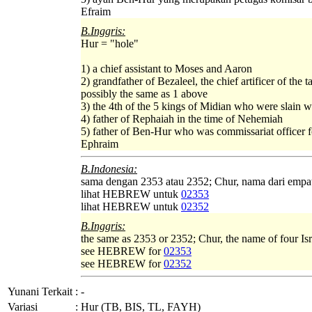
Efraim
B.Inggris:
Hur = "hole"
1) a chief assistant to Moses and Aaron
2) grandfather of Bezaleel, the chief artificer of the t
possibly the same as 1 above
3) the 4th of the 5 kings of Midian who were slain w
4) father of Rephaiah in the time of Nehemiah
5) father of Ben-Hur who was commissariat officer
Ephraim
B.Indonesia:
sama dengan 2353 atau 2352; Chur, nama dari empat 
lihat HEBREW untuk
02353
lihat HEBREW untuk
02352
B.Inggris:
the same as 2353 or 2352; Chur, the name of four Isr
see HEBREW for
02353
see HEBREW for
02352
Yunani Terkait
:
-
Variasi
:
Hur (TB, BIS, TL, FAYH)