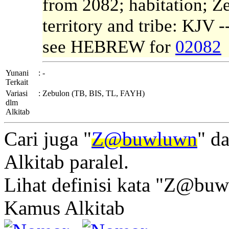
from 2082; habitation; Ze
territory and tribe: KJV 
see HEBREW for
02082
Yunani
:
-
Terkait
Variasi
:
Zebulon (TB, BIS, TL, FAYH)
dlm
Alkitab
Cari juga "
Z@buwluwn
" d
Alkitab paralel.
Lihat definisi kata "Z@buw
Kamus Alkitab