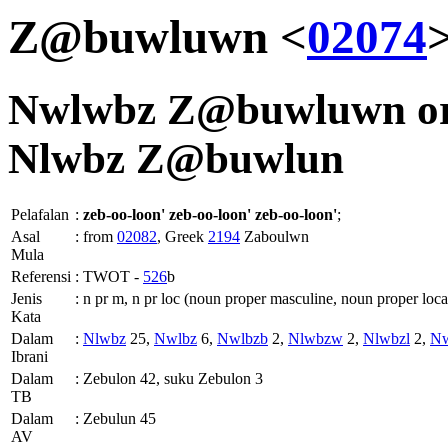
Z@buwluwn <
02074
Nwlwbz
Z@buwluwn o
Nlwbz
Z@buwlun
Pelafalan
:
zeb-oo-loon'
zeb-oo-loon'
zeb-oo-loon'
;
Asal
:
from
02082
, Greek
2194
Zaboulwn
Mula
Referensi
:
TWOT -
526
b
Jenis
:
n pr m, n pr loc (noun proper masculine, noun proper loca
Kata
Dalam
:
Nlwbz
25,
Nwlbz
6,
Nwlbzb
2,
Nlwbzw
2,
Nlwbzl
2,
N
Ibrani
Dalam
:
Zebulon 42, suku Zebulon 3
TB
Dalam
:
Zebulun 45
AV