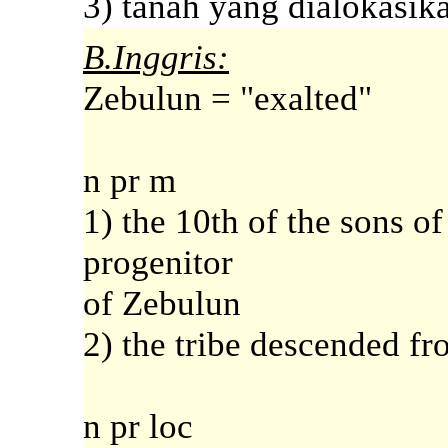
3) tanah yang dialokasik
B.Inggris:
Zebulun = "exalted"
n pr m
1) the 10th of the sons of
progenitor
of Zebulun
2) the tribe descended f
n pr loc