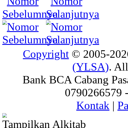
Copyright
© 2005-20
(YLSA)
. Al
Bank BCA Cabang Pasar
0790266579 - 
Kontak
|
Pa
Tampilkan Alkitab