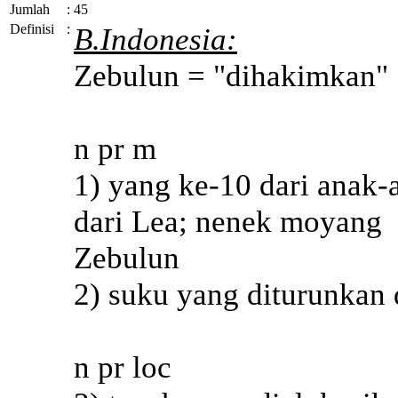
Jumlah
:
45
Definisi
:
B.Indonesia:
Zebulun = "dihakimkan"
n pr m
1) yang ke-10 dari anak-
dari Lea; nenek moyang
Zebulun
2) suku yang diturunkan 
n pr loc