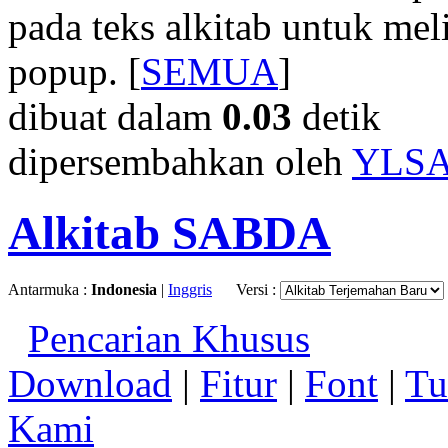
pada teks alkitab untuk meli
popup. [
SEMUA
]
dibuat dalam
0.03
detik
dipersembahkan oleh
YLS
Alkitab SABDA
Antarmuka :
Indonesia
|
Inggris
Versi :
Pencarian Khusus
Download
|
Fitur
|
Font
|
Tu
Kami