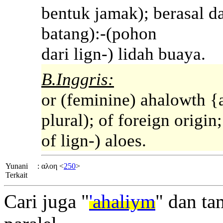
bentuk jamak); berasal da
batang):-(pohon
dari lign-) lidah buaya.
B.Inggris:
or (feminine) ahalowth {a
plural); of foreign origin;
of lign-) aloes.
Yunani
:
αλοη <
250
>
Terkait
Cari juga "
'ahaliym
" dan ta