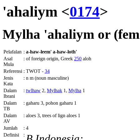
'ahaliym <
0174
>
Mylha
'ahaliym or (fem
Pelafalan
:
a-haw-leem'
a-haw-loth'
Asal
:
of foreign origin, Greek
250
aloh
Mula
Referensi
:
TWOT -
34
Jenis
:
n m (noun masculine)
Kata
Dalam
:
twlhaw
2,
Mylhak
1,
Mylha
1
Ibrani
Dalam
:
gaharu 3, pohon gaharu 1
TB
Dalam
:
aloes 3, trees of lign aloes 1
AV
Jumlah
:
4
Definisi
:
B.Indonesia: