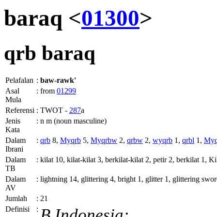
baraq <
01300
>
qrb
baraq
Pelafalan
:
baw-rawk'
Asal
:
from
01299
Mula
Referensi
:
TWOT -
287
a
Jenis
:
n m (noun masculine)
Kata
Dalam
:
qrb
8,
Myqrb
5,
Myqrbw
2,
qrbw
2,
wyqrb
1,
qrbl
1,
Myq
Ibrani
Dalam
:
kilat 10, kilat-kilat 3, berkilat-kilat 2, petir 2, berkilat 1
TB
Dalam
:
lightning 14, glittering 4, bright 1, glitter 1, glittering swo
AV
Jumlah
:
21
Definisi
:
B.Indonesia: