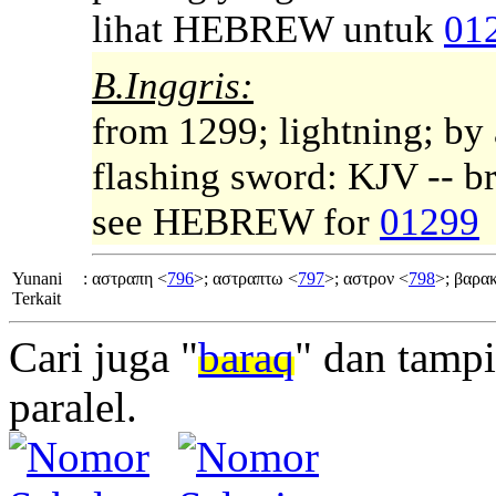
lihat HEBREW untuk
01
B.Inggris:
from 1299; lightning; by 
flashing sword: KJV -- bri
see HEBREW for
01299
Yunani
:
αστραπη <
796
>; αστραπτω <
797
>; αστρον <
798
>; βαρα
Terkait
Cari juga "
baraq
" dan tamp
paralel.