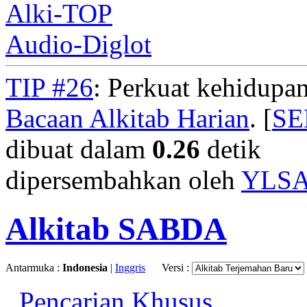
Alki-TOP
Audio-Diglot
TIP #26
: Perkuat kehidupan
Bacaan Alkitab Harian
. [
S
dibuat dalam
0.26
detik
dipersembahkan oleh
YLS
Alkitab SABDA
Antarmuka :
Indonesia
|
Inggris
Versi :
Pencarian Khusus