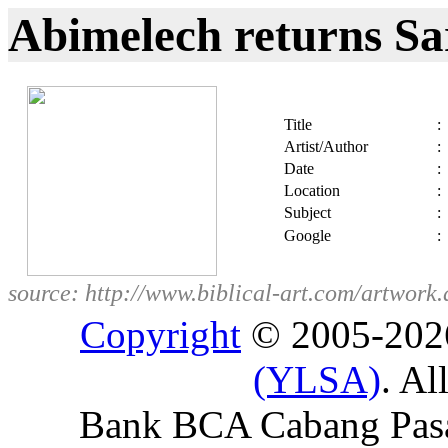
Abimelech returns S
Title
:
Artist/Author
:
Date
:
Location
:
Subject
:
Google
:
source: http://www.biblical-art.com/artw
Copyright
© 2005-20
(YLSA)
. Al
Bank BCA Cabang Pasar